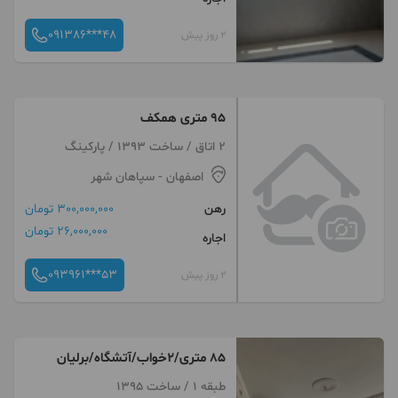
091386***48
2 روز پیش
۹۵ متری همکف
2 اتاق / ساخت 1393 / پارکینگ
اصفهان
- سپاهان شهر
رهن
300,000,000 تومان
26,000,000 تومان
اجاره
093961***53
2 روز پیش
۸۵ متری/۲خواب/آتشگاه/برلیان
طبقه 1 / ساخت 1395