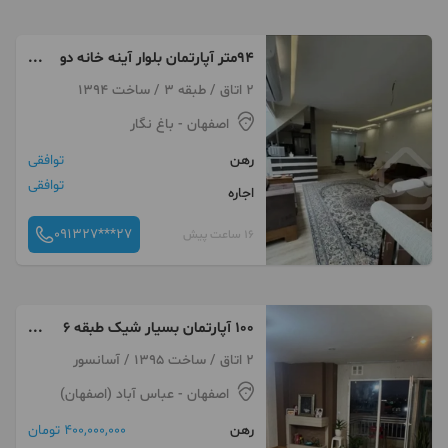
۹۴متر آپارتمان بلوار آینه خانه دو
قدمی رودخانه
2 اتاق / طبقه 3 / ساخت 1394
اصفهان
- باغ نگار
رهن
توافقی
توافقی
اجاره
091327***27
16 ساعت پیش
۱۰۰ آپارتمان بسیار شیک طبقه ۶
ویو صفه
2 اتاق / ساخت 1395 / آسانسور
اصفهان
- عباس آباد (اصفهان)
رهن
400,000,000 تومان