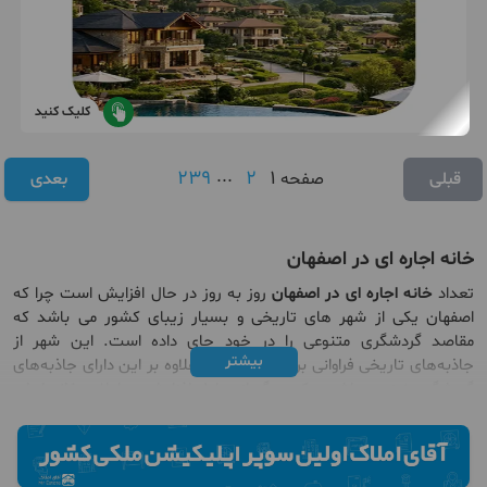
کلیک کنید
239
...
2
1
قبلی
صفحه
بعدی
خانه اجاره ای در اصفهان
تعداد
خانه اجاره ای در اصفهان
روز به روز در حال افزایش است چرا که
اصفهان یکی از شهر های تاریخی و بسیار زیبای کشور می باشد که
مقاصد گردشگری متنوعی را در خود جای داده است. این شهر از
بیشتر
جاذبه‌های تاریخی فراوانی برخوردار است و علاوه بر این دارای جاذبه‌های
گردشگری نیز می باشد. یکی دیگر از عوامل افزایش معاملات
خانه اجاره
ای در اصفها
ن در حقیقت وجود مکان های تاریخی و گردشگری همچون
سی و سه پل، مساجد قدیمی، میدان نقش جهان و.. می باشد که
موجب شده افراد بسیاری به این شهر بزرگ و زیبا برای زندگی علاقه مند
شوند. به همین منظور از تمام نقاط کشور، افراد زیادی یافت می شوند