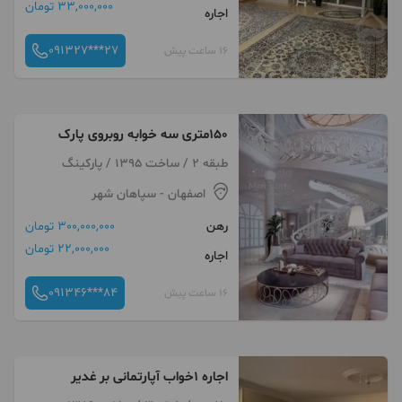
33,000,000 تومان
اجاره
091327***27
16 ساعت پیش
۱۵۰متری سه خوابه روبروی پارک
طبقه 2 / ساخت 1395 / پارکینگ
اصفهان
- سپاهان شهر
رهن
300,000,000 تومان
22,000,000 تومان
اجاره
091346***84
16 ساعت پیش
اجاره 1خواب آپارتمانی بر غدیر