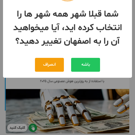
رهن
400,000,000 تومان
شما قبلا شهر همه شهر ها را
30,000,000 تومان
اجاره
انتخاب کرده اید، آیا میخواهید
091360***88
2 روز پیش
آن را به اصفهان تغییر دهید؟
باشه
انصراف
کلیک کنید