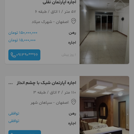
اجاره اپارتمان نقلی
57 متر / 1 اتاق / طبقه 6
اصفهان
- شهرک میلاد
رهن
150,000,000 تومان
15,000,000 تومان
اجاره
091390***66
1 روز پیش
اجاره آپارتمان شیک با چشم انداز
و پرنور
110 متر / 2 اتاق / طبقه 3
اصفهان
- سپاهان شهر
رهن
توافقی
توافقی
اجاره