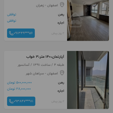
اصفهان
- زهران
رهن
توافقی
توافقی
اجاره
091349***56
2 روز پیش
آپارتمان،۱۴۰ متر،۳ خواب
طبقه 4 / ساخت 1391 / آسانسور
اصفهان
- سپاهان شهر
رهن
500,000,000 تومان
28,000,000 تومان
اجاره
093847***81
2 روز پیش