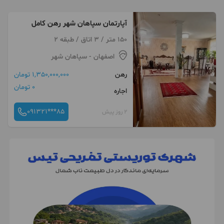
آپارتمان سپاهان شهر رهن کامل
150 متر / 3 اتاق / طبقه 2
اصفهان
- سپاهان شهر
رهن
1,350,000,000 تومان
0 تومان
اجاره
091321***85
2 روز پیش