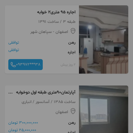
اجاره ۹۵ متری۲ خوابه
طبقه 3 / ساخت 1391
اصفهان
- سپاهان شهر
رهن
توافقی
توافقی
اجاره
093972***38
2 روز پیش
آپارتمان۹۰متری طبقه اول دوخوابه
آسانسودار نیکبخت
ساخت 1385 / آسانسور / انباری
اصفهان
رهن
300,000,000 تومان
25,000,000 تومان
اجاره