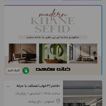
کلیک کنید
۱۵۰متر/۳خواب/همکف با حیاط
اختصاصی/صفر کلیدنخورده
ساخت 1405 / آسانسور / پارکینگ
اصفهان
- باغ زرشک