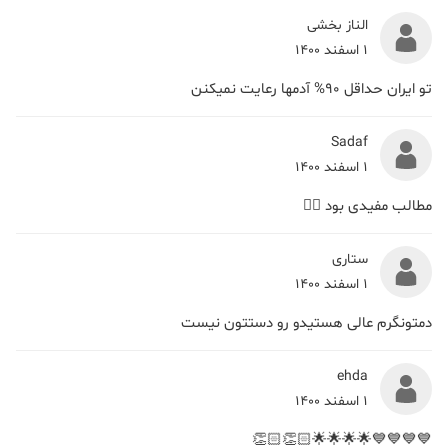
الناز بخشی
1 اسفند 1400
تو ایران حداقل 90% آدمها رعایت نمیکنن
Sadaf
1 اسفند 1400
مطالب مفیدی بود 👌🏻
ستاری
1 اسفند 1400
دمتونگرم عالی هستیدو رو دستتون نیست
ehda
1 اسفند 1400
💙💙💙💙🌟🌟🌟🌟👏🏻👏🏻