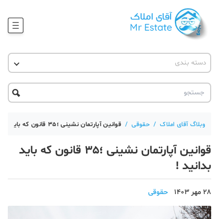
وبلاگ
دسته بندی
آقای مشاور املاک
آموزش املاک
دکوراسیون
آکادمی آقای املاک
محله گردی
آموزش املاک
حقوقی
آکادمی
آموزش پلتفرم آقای املاک
وبلاگ آقای املاک
/
حقوقی
/
قوانین آپارتمان نشینی ؛35 قانون که باید بدانید !
ورود
اخبار مسکن
قوانین آپارتمان نشینی ؛35 قانون که باید
بدانید !
تحلیل مسکن
حقوقی
28 مهر 1403
حقوقی
دانستنی