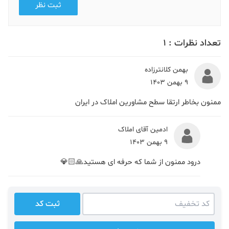
ثبت نظر
تعداد نظرات :
1
بهمن کلانترزاده
9 بهمن 1403
ممنون بخاطر ارتقا سطح مشاورین املاک در ایران
ادمین آقای املاک
9 بهمن 1403
درود ممنون از شما که حرفه ای هستید🙏🏻💎
ثبت کد