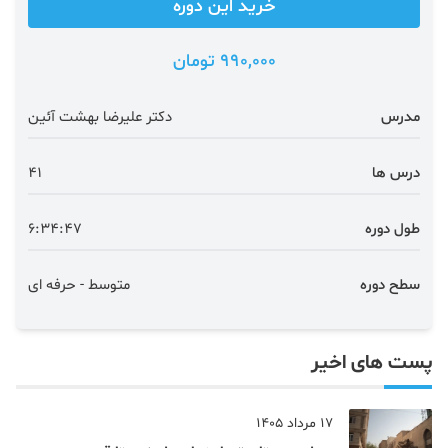
خرید این دوره
990,000 تومان
مدرس
دکتر علیرضا بهشت آئین
درس ها
41
طول دوره
6:34:47
سطح دوره
متوسط - حرفه ای
پست های اخیر
17 مرداد 1405