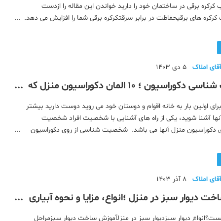
کرکره برقی در ساختمان خود را دارید خواندن این مقاله را ازدست
کرکره های برقیحفاظت در برابر سرقتکرکره برقی شما را افزایش می دهد.
 یک ریل راهنمای بسیار پایدار، فشار دادن یا باز کرد
قای املاک
5 دی 1403
شخصیت شناسی دکوراسیون ؛ ۱۰ المان دکوراسیون منزل که
 شما می گوید
برای اولین بار به خانه اقوام و دوستان خود می روید دوست دارید بیشتر
ا آشنا شوید، یکی از راه های آشنایی با شخصیت افراد شخصیت
 دکوراسیون منزل آنها می باشد. شخصیت شناسی از روی دکوراسیون
یست و شما می توانید از روی دکوراسیون منزل افراد شخصیت و
قای املاک
8 آذر 1403
ت دیوار سبز در منزل ؛انواع، مزایا و نحوه آبیاری
ست؟انواع دیوار سبزدیوار سبز در منزلآموزش ساخت دیوار سبزمراحل