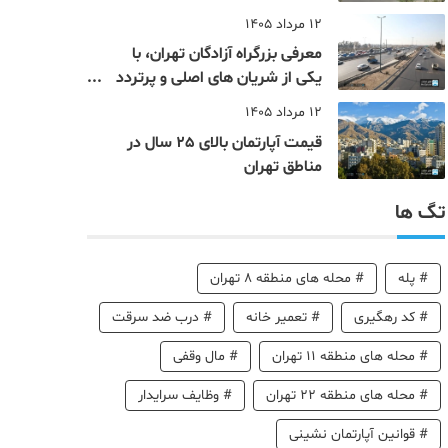
12 مرداد 1405
معرفی بزرگراه آزادگان تهران، با
یکی از شریان های اصلی و پرتردد
جنوب پایتخت آشنا شوید
12 مرداد 1405
قیمت آپارتمان بالای 25 سال در
مناطق تهران
تگ ها
#
پله
#
محله های منطقه 8 تهران
#
کد رهگیری
#
تعمیر خانه
#
درب ضد سرقت
#
محله های منطقه 11 تهران
#
مال وقفی
#
محله های منطقه 22 تهران
#
وظایف سرایدار
#
قوانین آپارتمان نشینی