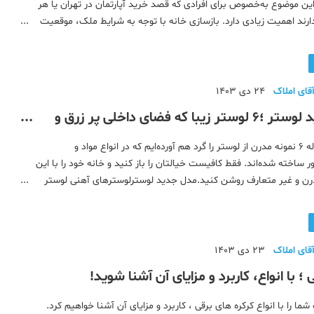
ن موضوع به‌خصوص برای افرادی که قصد خرید آپارتمان در تهران یا هر
دارند اهمیت زیادی دارد. بازسازی خانه با توجه به شرایط ملک، موقعیت
و بخش هایی که بازسازی می شود در قیمت آن تاثیرگذار است. م
قای املاک
24 دی 1403
مدل جدید لوستر ؛۶ لوستر زیبا که فضای داخلی پر زرق و
 می کند
ما در این مقاله ۶ نمونه مدرن از لوستر را گرد هم آورده‌ایم که در انواع مواد و
ساخته شده‌اند. فقط کافیست خیالتان را باز کنید و خانه خود را با این
ن و غیر متعارف روشن کنید.مدل جدید لوسترلوسترهای آهنی لوستر
لوستر سبک شمع ۵ نوری&nb
قای املاک
23 دی 1403
 ؛ با انواع، کاربرد و مزایای آن آشنا شوید!
ما را با انواع کرکره های برقی ، کاربرد و مزایای آن آشنا خواهیم کرد.