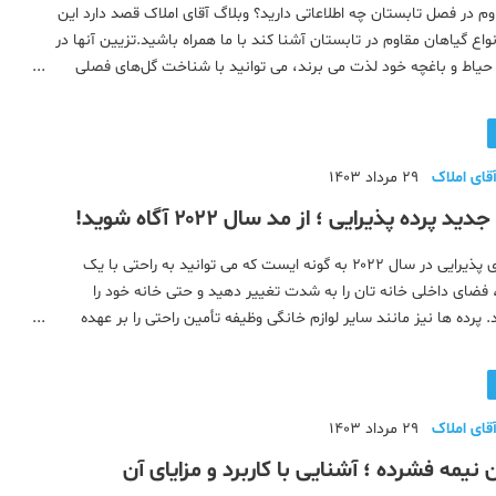
وم در فصل تابستان چه اطلاعاتی دارید؟ وبلاگ آقای املاک قصد دارد این
 انواع گیاهان مقاوم در تابستان آشنا کند با ما همراه باشید.تزیین آنها در
 حیاط و باغچه خود لذت می برند، می توانید با شناخت گل‌های فصلی
لذت را چندین برابر کنید. شما می‌توانید
قای املاک
29 مرداد 1403
 پرده پذیرایی ؛ از مد سال ۲۰۲۲ آگاه شوید!
انواع پرده های پذیرایی در سال ۲۰۲۲ به گونه ایست که می توانید به راحتی با یک
فضای داخلی خانه تان را به شدت تغییر دهید و حتی خانه خود را
د. پرده ها نیز مانند سایر لوازم خانگی وظیفه تأمین راحتی را بر عهده
ین حال جزء وسایل مهم دکوراسیون منزلتان به شمار می روند. همیشه
قای املاک
29 مرداد 1403
 نیمه فشرده ؛ آشنایی با کاربرد و مزایای آن