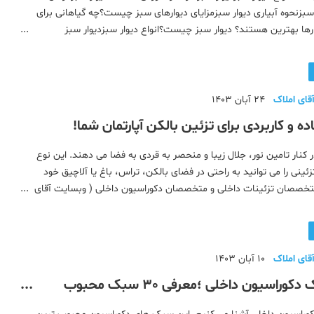
بزنحوه آبیاری دیوار سبزمزایای دیوارهای سبز چیست؟چه گیاهانی برای
ارها بهترین هستند؟ دیوار سبز چیست؟انواع دیوار سبزدیوار سبز
بز مصنوعیدیوار سبز هیدروپونیکدیوار سبز مدولاردیوار سبز نمد پلیم
قای املاک
24 آبان 1403
کنار تامین نور، جلال زیبا و منحصر به قردی به فضا می‌ دهند. این نوع
زئینی را می توانید به راحتی در فضای بالکن، تراس، باغ یا آلاچیق خود
خصصان تزئینات داخلی و متخصصان دکوراسیون داخلی ( وبسایت آقای
جازه بدهید تا فضای خا
قای املاک
10 آبان 1403
انواع سبک دکوراسیون داخلی ؛معرفی 30 سبک محبوب