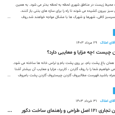
ت محیط زیست در مناطق شهری لحظه به لحظه بدتر می شود. به همین
بز بیرون کشیده می شوند تا راه را برای سازه های بتنی باز کنند.
سرسبز کافی، شهرها و شهرک ها با مشکل مواجه خواهند شد.روف
هبیشتر بخوانید: روف گاردن چیست و چه مزایا و معایبی دارد؟روف
شرد
قای املاک
29 مرداد 1403
 چیست ؛چه مزایا و معایبی دارد؟
 همان باغ پشت بام، بر روی پشت بام و تراس خانه ها ساخته می شود.
می خواهیم شما را با روف گاردن ، کاربرد، مزایا و معایب آن بیشتر آشنا
همراه باشید.فهرست مطالبروف گاردن چیستروف گاردن پشت بامروف
ارزانانواع روف گاردنانواع روف گاردن از نظر طرا
قای املاک
31 خرداد 1403
دکوراسیون تجاری ؛12 اصل طراحی و راهنمای ساخت دکور