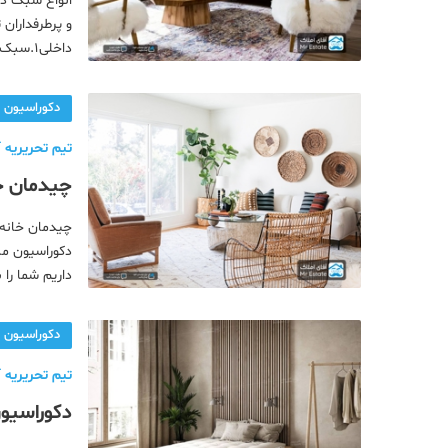
انواع سبک دک
ایتالیایی10.سبک وینتیج11.سبک ژاپنی12.استایل
دکوراسیون
تیم تحریریه آ
چیدمان خا
کنید!
چیدمان خانه 
دکوراسیون من
داریم شما را
این مطلب ما 
های کوچک اپا
دکوراسیون
تیم تحریریه آ
دکوراسیون اتاق خواب ؛