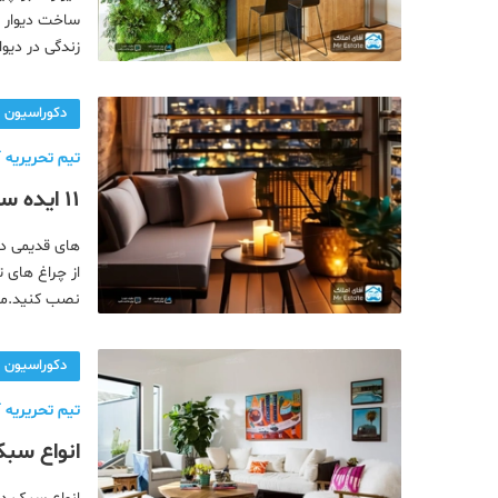
ساخت دیوار س
زندگی در دیو
طبیعیدیوار س
دکوراسیون
تیم تحریریه آ
11 ایده ساده و کاربردی برای تزئین بالکن آپارتمان شما!
های قدیمی در 
از چراغ های ت
نصب کنید.مت
املاک ) این ا
دکوراسیون
تیم تحریریه آ
2024