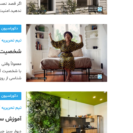
اگر قصد نصب 
ندهید.امنیت 
علاوه بر این،
دکوراسیون
تیم تحریریه آ
از شخصیت
معمولاً وقتی 
با شخصیت آنه
شناسی از روی
کار دشواری ن
خصوصیات
دکوراسیون
تیم تحریریه آ
آموزش ساخ
آن
دیوار سبز چی