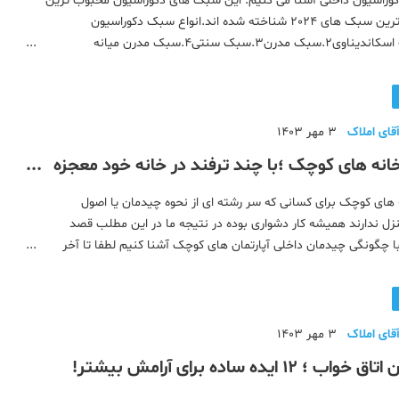
وراسیون داخلی آشنا می کنیم. این سبک های دکوراسیون محبوب ترین
و پرطرفداران ترین سبک های 2024 شناخته شده اند.انواع سبک دکوراسیون
داخلی1.سبک اسکاندیناوی2.سبک مدرن3.سبک سنتی4.سبک مدرن میانه
قرن5.سبک بوهمی6.سبک صنعتی7.سبک مینیمالیستی8.سبک معاصر9.سبک
قای املاک
3 مهر 1403
نه های کوچک ؛با چند ترفند در خانه خود معجزه
های کوچک برای کسانی که سر رشته ای از نحوه چیدمان یا اصول
زل ندارند همیشه کار دشواری بوده در نتیجه ما در این مطلب قصد
 با چگونگی چیدمان داخلی آپارتمان های کوچک آشنا کنیم لطفا تا آخر
را همراهی کنید.فهرست مطالبچیدمان خانه های کوچکچیدمان خانه
ر
قای املاک
3 مهر 1403
 ۱۲ ایده ساده برای آرامش بیشتر!