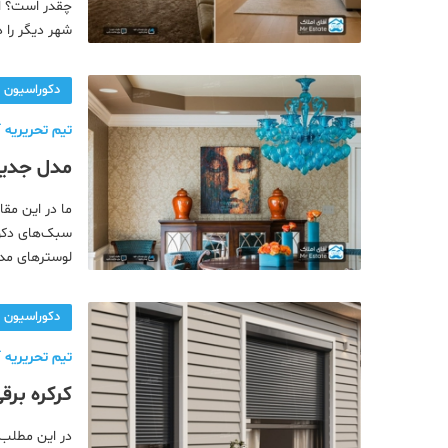
دکوراسیون
چقدر است؟ ای
شهر دیگر را 
صنعت ساختمان
قرارگیری آن 
محله گردی
دکوراسیون
معماری
تیم تحریریه آ
ملکی
برق ایجاد
همایش و نمایشگاه
سبک‌های دکور 
لوسترهای مدر
مدرن اسپوتنیک 
دکوراسیون
تیم تحریریه آ
کرکره برقی
در این مطلب ش