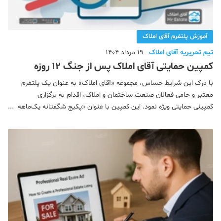
آموزش پلتفرم آقای املاک
تیم تحریریه آقای املاک
19 مرداد 1404
کمپین حمایتی آقای املاک پس از جنگ 12 روزه
با درک این شرایط حساس، مجموعه «آقای املاک» به عنوان یک پلتفرم
معتبر و حامی فعالان صنعت ساختمان و املاک، اقدام به برگزاری
کمپینی حمایتی ویژه نمود. این کمپین با عنوان «پکیج شگفتانه یک‌ماهه
رایگان»، در بازه زمانی محدود تا روز فناوری اطلاعات (۲۲ تیر) اجرا شد و
هدف آن ارائه خ