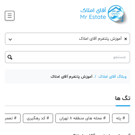
وبلاگ
آقای مشاور املاک
آموزش پلتفرم آقای املاک
آموزش املاک
دکوراسیون
آکادمی آقای املاک
محله گردی
آموزش املاک
حقوقی
آکادمی
آموزش پلتفرم آقای املاک
وبلاگ آقای املاک
/
آموزش پلتفرم آقای املاک
ورود
اخبار مسکن
تگ ها
تحلیل مسکن
حقوقی
#
پله
#
محله های منطقه 8 تهران
#
کد رهگیری
#
تعمیر خ
دانستنی