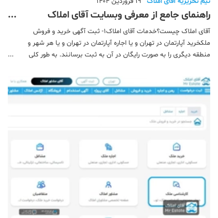
تیم تحریریه آقای املاک
19 فروردین 1404
راهنمای جامع از معرفی وبسایت آقای املاک
"تخصصی ترین پلتفرم ملکی در کشور"
آقای املاک چیست؟خدمات آقای املاک1- ثبت آگهی خرید و فروش
ملکخرید آپارتمان در تهران و یا اجاره آپارتمان در تهران و یا هر شهر و
منطقه دیگری را به صورت رایگان در آن به ثبت برسانند. به طور کلی
آقای املاک فضایی فراهم کرده که افراد دغدغه ای به لحاظ معامله با
واسطه‌های غیرقانونی ملک نداشته باشند و در ح