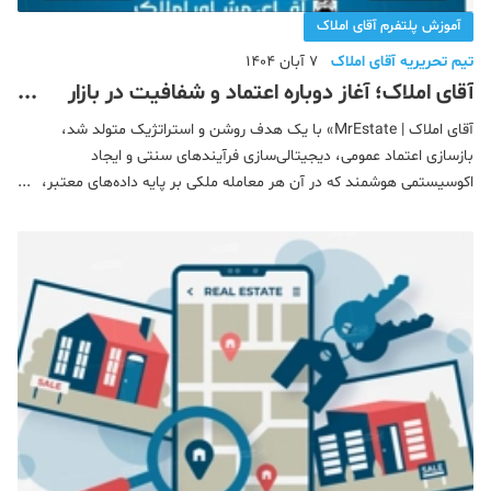
آموزش پلتفرم آقای املاک
تیم تحریریه آقای املاک
7 آبان 1404
آقای املاک؛ آغاز دوباره اعتماد و شفافیت در بازار
مسکن ایران
آقای املاک | MrEstate» با یک هدف روشن و استراتژیک متولد شد،
بازسازی اعتماد عمومی، دیجیتالی‌سازی فرآیندهای سنتی و ایجاد
اکوسیستمی هوشمند که در آن هر معامله ملکی بر پایه داده‌های معتبر،
صداقت و استانداردهای حرفه‌ای انجام شود.بازار املاک ایران مدت ها
بدون ساختاری منظم و یکپارچه پیش