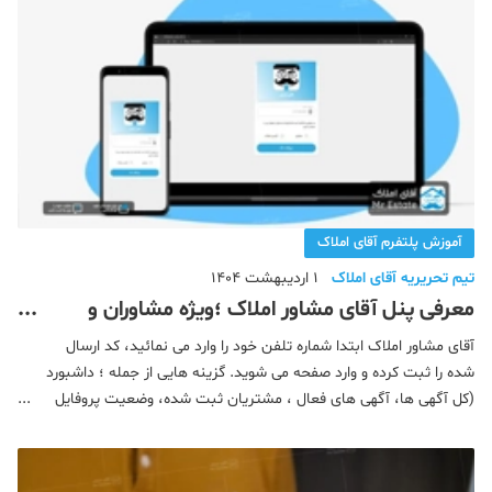
آموزش پلتفرم آقای املاک
تیم تحریریه آقای املاک
1 اردیبهشت 1404
معرفی پنل آقای مشاور املاک ؛ویژه مشاوران و
آژانس های املاک
آقای مشاور املاک ابتدا شماره تلفن خود را وارد می نمائید، کد ارسال
شده را ثبت کرده و وارد صفحه می شوید. گزینه هایی از جمله ؛ داشبورد
(کل آگهی ها، آگهی های فعال ، مشتریان ثبت شده، وضعیت پروفایل
(وضعیت وبسایت شخصی، کارت ویزیت هوشمند، کدشناسایی) پیام ها
(درخواست مشاوره، درخواست بازدید، پیغام ها (فایل) و