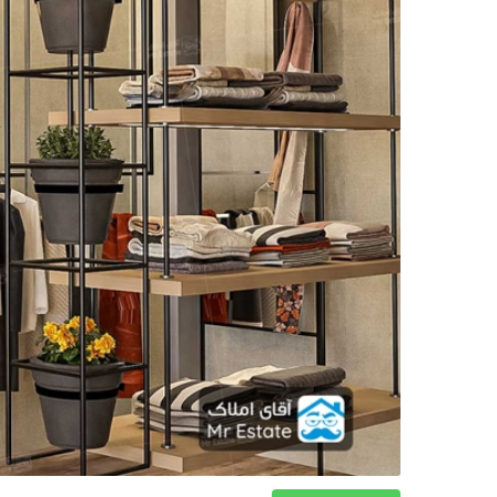
دکوراسیون
صنعت ساختمان
محله گردی
معماری
ملکی
همایش و نمایشگاه