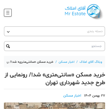
وبلاگ
دسته بندی
آقای مشاور املاک
آموزش املاک
دکوراسیون
آکادمی آقای املاک
محله گردی
آموزش املاک
حقوقی
آکادمی
آموزش پلتفرم آقای املاک
وبلاگ آقای املاک
/
اخبار مسکن
/
خرید مسکن «سانتی‌متری» شد!/ رونمایی
ورود
اخبار مسکن
خرید مسکن «سانتی‌متری» شد!/ رونمایی از
تحلیل مسکن
طرح جدید شهرداری تهران
حقوقی
27 بهمن 1404
اخبار مسکن
دانستنی