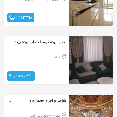
091951***18
نصب پرده توسط نصاب پرده پرند
پرند
090585***11
طراحى و اجراى معمارى و
دكوراسيون داخلى
تهران
- سعادت آباد