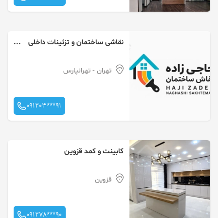
نقاشی ساختمان و تزئینات داخلی
حاجی زاده
تهران
- تهرانپارس
091203***91
کابینت و کمد قزوین
قزوین
091278***90