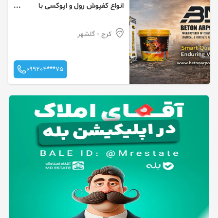
انواع کفپوش رول و اپوکسی با
نازلترین قیمت و بهترین کیفیت
کرج
- گلشهر
099204***75