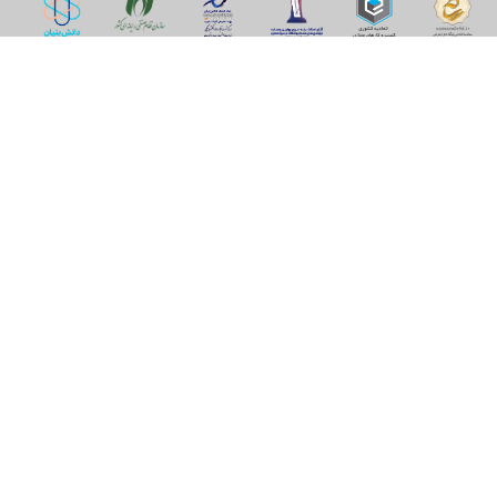
اپلیکیشن آقای املاک
آقای املاک؛ گوگل صنعت ساختمان و املاک ایران سوپراپلیکیشن را
نصب کنید و هر آنچه در بازار ملک نیاز دارید، یکجا در اختیار داشته
باشید.
تماس با ما
قوانین و مقررات
سوالات متداول
همکاری با ما