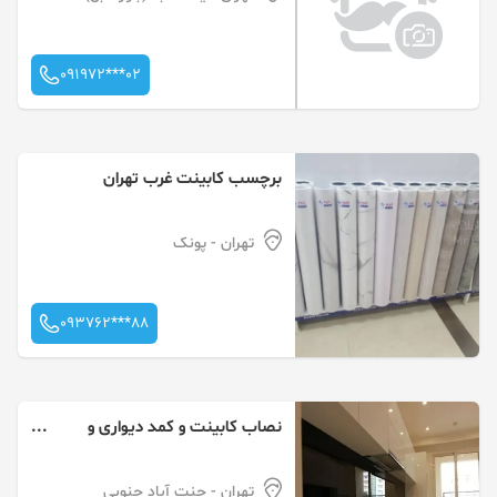
091972***02
برچسب کابینت غرب تهران
تهران
- پونک
093762***88
نصاب کابینت و کمد دیواری و
قرنیز دکوراسیون
تهران
- جنت آباد جنوبی