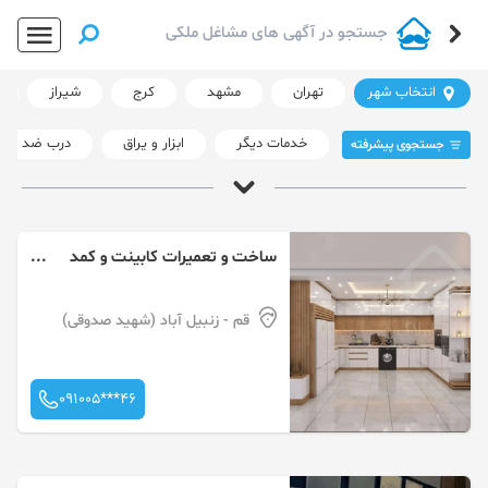
انتخاب شهر
تهران
مشهد
کرج
شیراز
خدمات دیگر
ابزار و یراق
درب ضد سر
جستجوی پیشرفته
مشاغل تزئیناتی در ایران
آقای املاک
/
مشاغل تزئیناتی
ساخت و تعمیرات کابینت و کمد
دیواری
داغ ترین ها
لینک دار ها
قم
- زنبیل آباد (شهید صدوقی)
091005***46