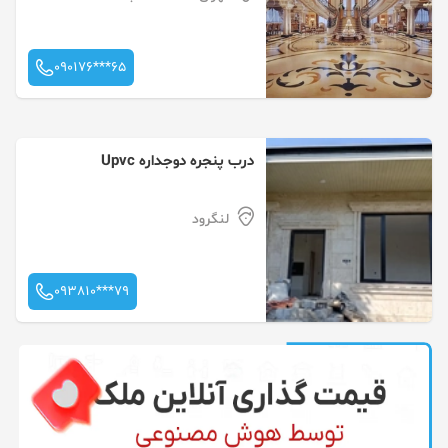
090176***65
درب پنجره دوجداره Upvc
لنگرود
093810***79