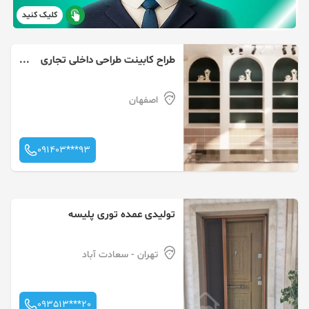
کلیک کنید
طراح کابینت طراحی داخلی تجاری
مسکونی
اصفهان
091403***93
تولیدی عمده توری پلیسه
تهران
- سعادت آباد
093513***20