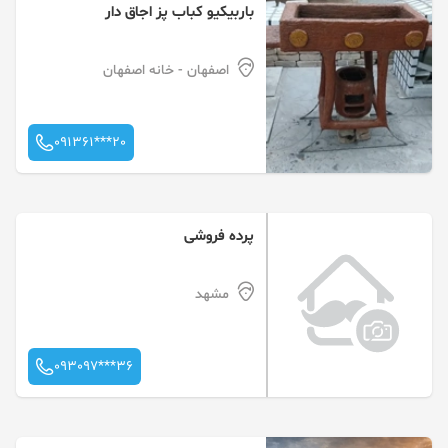
باربیکیو کباب پز اجاق دار
اصفهان
- خانه اصفهان
091361***20
پرده فروشی
مشهد
093097***36