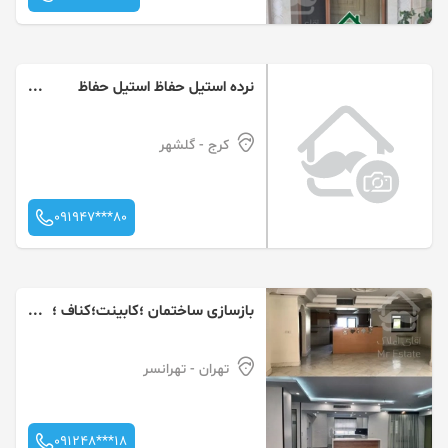
نرده استیل حفاظ استیل حفاظ
بانکی
کرج
- گلشهر
091947***80
بازسازی ساختمان ؛کابینت؛کناف ؛
کفپوش لمینت
تهران
- تهرانسر
091248***18