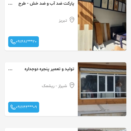
پارکت ضد آب و ضد خش - طرح
آران با گارانتی ده ساله شرکتی
تبریز
091481***20
تولید و تعمیر پنجره دوجداره
تولید توری ریلی پلیسه دو جداره
شیراز
- ریشمک
091644***09