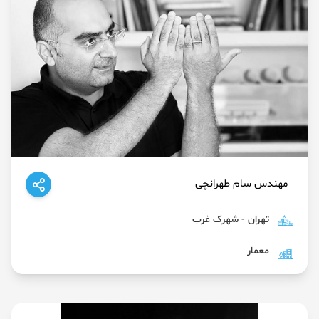
مهندس سام طهرانچی
تهران - شهرک غرب
معمار