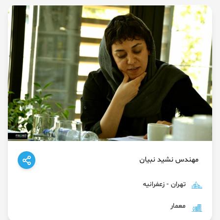
مهندس نشید نبیان
تهران - زعفرانیه
معمار