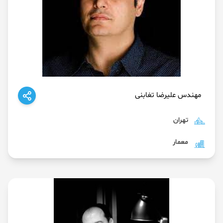
مهندس علیرضا تغابنی
تهران
معمار