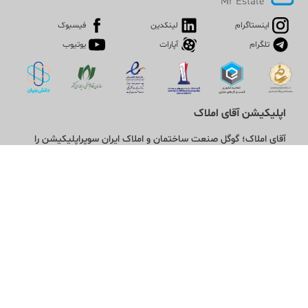
اینستاگرام
لینکدین
فیسبوک
تلگرام
آپارات
یوتیوب
اپلیکیشن آقای املاک
آقای املاک؛ گوگل صنعت ساختمان و املاک ایران سوپراپلیکیشن را
نصب کنید و هر آنچه در بازار ملک نیاز دارید، یکجا در اختیار داشته
باشید.
تماس با ما
قوانین و مقررات