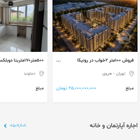
فروش ۱۰۰متر ۲خواب در رونیکا
۵۰۰متر۱۷۰متربنا 
مستقیم از حاج رحیم قربانی نقد و
برگ استخر محوطه ساز
تهران
- هروی
دماوند
اقساط
ابسرد دماوند با چشم‌اندا
اطراف ویلاسازی شده
25,000,000,000 تومان
مبلغ
مبلغ
اجاره آپارتمان و خانه
509,606+