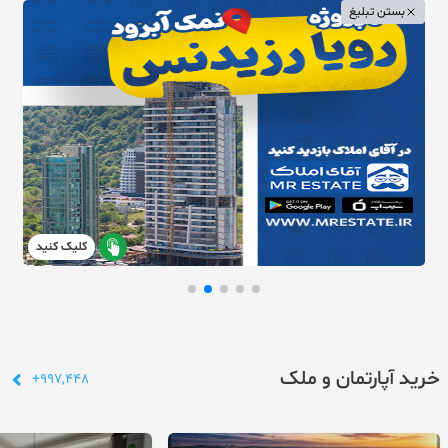
بستن تبلیغ
کلیک کنید
خرید آپارتمان و ملک
997,448+