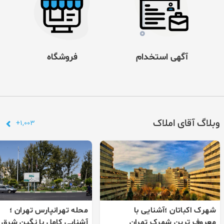
آگهی استخدام
فروشگاه
وبلاگ آقای املاک
1,003+
شهرک اکباتان ؛آشنایی با
محله تهرانپارس تهران ؛
معروف ترین شهرک تهران
آشنایی کامل با نگین شرق