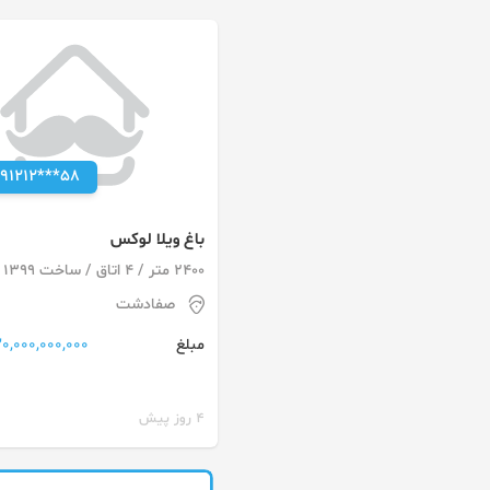
091212***58
باغ ويلا لوكس
2400 متر / 4 اتاق / ساخت 1399
صفادشت
120,000,000,000 توم
مبلغ
4 روز پیش