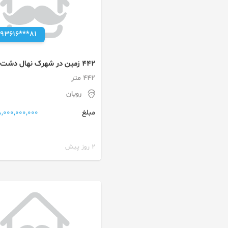
093616***81
442 زمین در شهرک نهال دشت
442 متر
رویان
18,000,000,000 توم
مبلغ
2 روز پیش