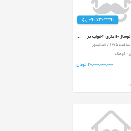
093730***91
آپارتمان نوساز 110متری 2خواب در
ران
ن
- کوهک
20,000,000,000 تومان