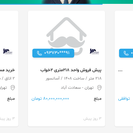
093730***91
پیش فروش واحد 218متری 2خواب
خرید مست
رحیم قرب
218 متر / ساخت 1408 / آسانسور
2 اتاق / طبقه 10 / ساخت 1408
تهران
- سعادت آباد
تهرا
توافقی
80,000,000,000 تومان
مبلغ
مبلغ
3 روز پیش
3 روز پیش