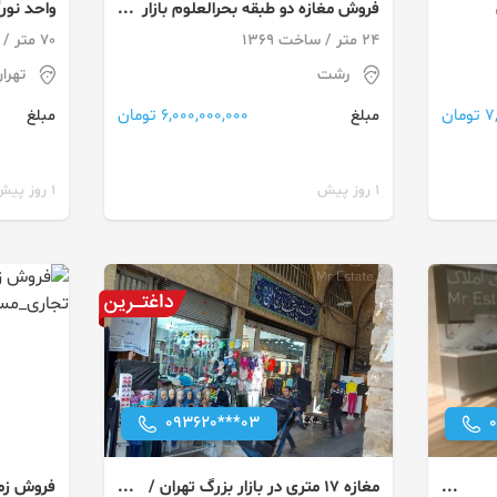
فروش مغازه دو طبقه بحرالعلوم بازار
واحد نور
رضا رشت
24 متر / ساخت 1369
70 متر / 1 اتاق / طبقه -1
رشت
تهرا
ان
6,000,000,000 تومان
مبلغ
مبلغ
1 روز پیش
1 روز پیش
093620***03
مغازه ۱۷ متری در بازار بزرگ تهران /
فروش زمی