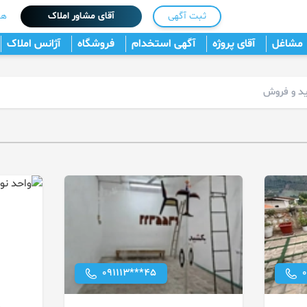
ثبت آگهی
آقای مشاور املاک
هم
مشاغل
آقای پروژه
آگهی استخدام
فروشگاه
آژانس املاک
091113***45