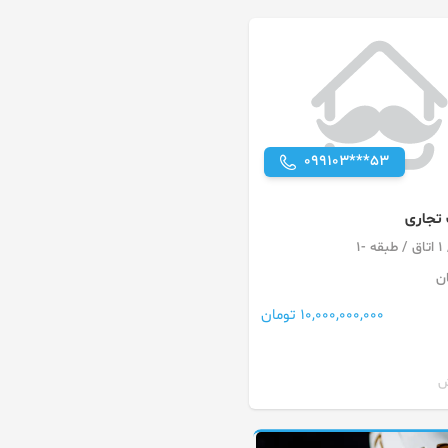
099103***53
تجاری
ن
10,000,000,000 تومان