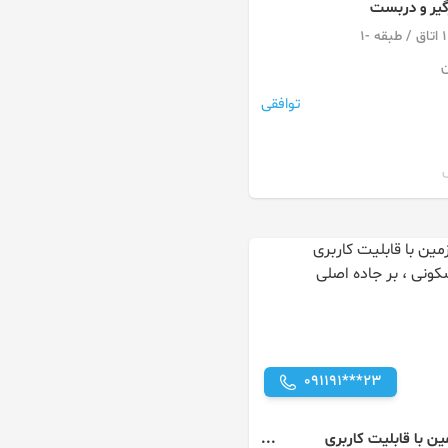
گیر و دربست
ن
توافقی
091191***23
ن با قابلیت کاربری