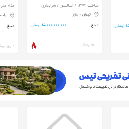
با ملکیت کامل / قابل معاوضه
تجاری_مس
ساخت 1372 / آسانسور / سرایداری
350 متر
تهران
- بازار
بابل
15,000,000,000 تومان
مبلغ
ان
مبلغ
2 روز پیش
2 روز پیش