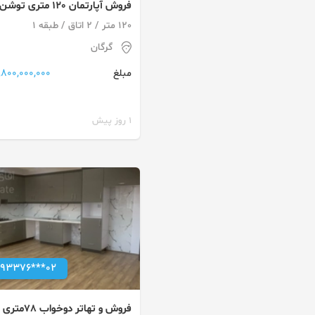
فروش آپارتمان 120 متری توشن
120 متر / 2 اتاق / طبقه 1
گرگان
7,800,000,000 توم
مبلغ
1 روز پیش
093376***02
فروش و تهاتر دوخواب 78متری