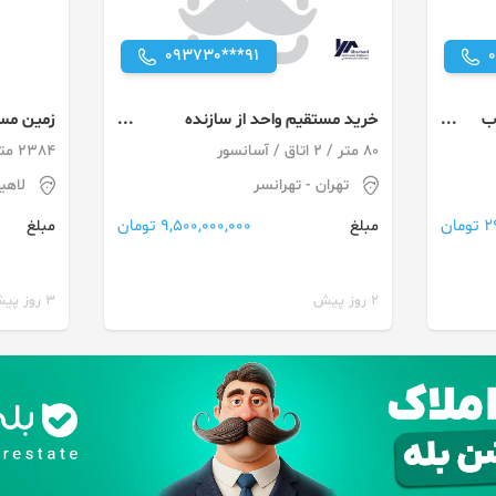
093730***91
متری 2خواب
خرید مستقیم واحد از سازنده
زمین مس
ی
رونیکاپالاس تهرانسر
80 متر / 2 اتاق / آسانسور
2384 متر / 2 اتاق / ساخت 1395
تهران
- تهرانسر
لاهی
ان
9,500,000,000 تومان
مبلغ
مبلغ
2 روز پیش
3 روز پیش