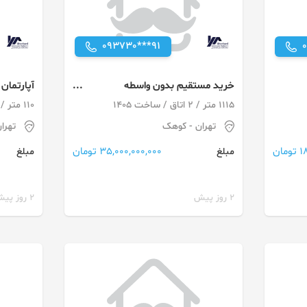
093730***91
خرید مستقیم بدون واسطه
رونیکاپالاس آبشار تهران حاج رحیم
کوهک ته
1115 متر / 2 اتاق / ساخت 1405
110 متر / ساخت 1405 / آسانسور
قربانی
تهران
- کوهک
تهرا
ان
35,000,000,000 تومان
مبلغ
مبلغ
2 روز پیش
2 روز پیش