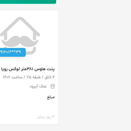
091201***39
پنت هاوس ۳۸۱متر لوکس رویا
رزیدنس نمک آبرود
4 اتاق / طبقه 25 / ساخت 1406
نمک آبرود
مبلغ
3 روز پیش