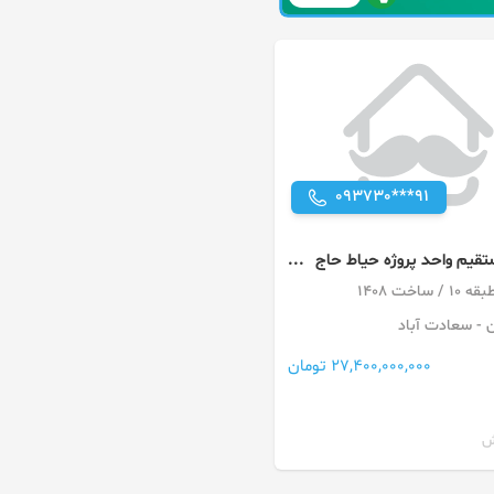
093730***91
قیم واحد پروژه حیاط حاج
انی
ن
- سعادت آباد
27,400,000,000 تومان