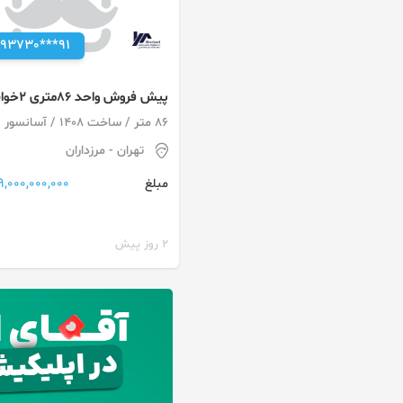
093730***91
پیش فروش واحد 86
رونیکاپالاس مرزداران رحیم قربان
86 متر / ساخت 1408 / آسانسور
تهران
- مرزداران
29,000,000,000 توم
مبلغ
2 روز پیش