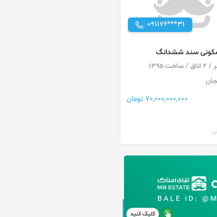
091176***31
کونی سند ششدانگ
جان
70,000,000,000 تومان
کلیک کنید