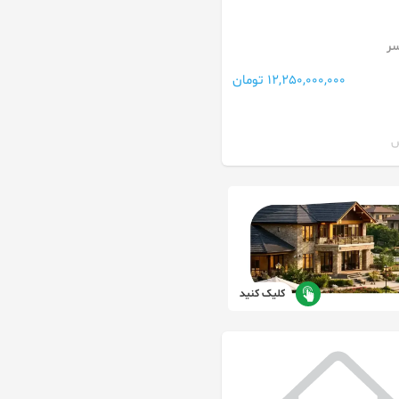
کونی ، بر جاده اصلی
سر
12,250,000,000 تومان
کلیک کنید