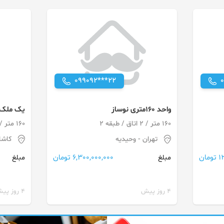
099092***22
واحد 160متری نوساز
یک ملک 
160 متر / 2 اتاق / طبقه 2
160 متر / 1 اتاق / طبقه -1
تهران
- وحیدیه
کاشا
ان
6,300,000,000 تومان
مبلغ
مبلغ
4 روز پیش
4 روز پیش