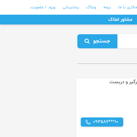
کاری با ما
بیمه
وبلاگ
پشتیبانی
ورود / عضویت
مشاور املاک
جستجو
093586***10