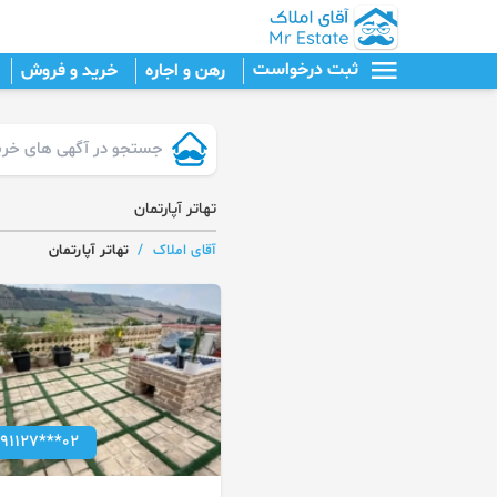
ثبت درخواست
رهن و اجاره
خرید و فروش
تهاتر آپارتمان
آقای املاک
/
تهاتر آپارتمان
091127***02