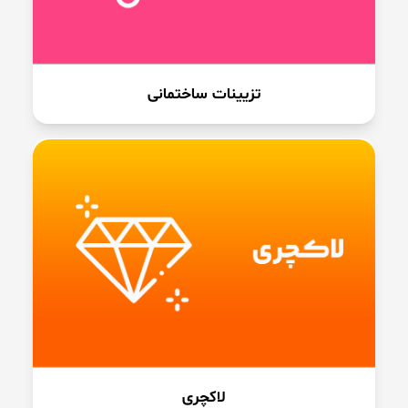
تزیینات ساختمانی
لاکچری