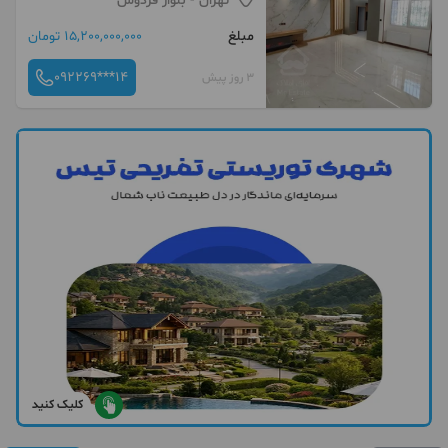
تهران
- بلوار فردوس
مبلغ
15,200,000,000 تومان
092269***14
3 روز پیش
کلیک کنید