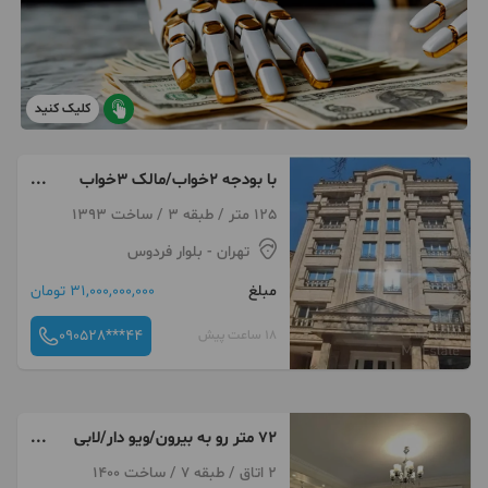
کلیک کنید
با بودجه 2خواب/مالک 3خواب
شوید/فوری
125 متر / طبقه 3 / ساخت 1393
تهران
- بلوار فردوس
مبلغ
31,000,000,000 تومان
090528***44
18 ساعت پیش
۷۲ متر رو به بیرون/ویو دار/لابی
شیک
2 اتاق / طبقه 7 / ساخت 1400