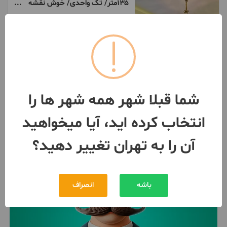
۱۳۵متر/ تک واحدی/ خوش نقشه
بدون ضعف
3 اتاق / طبقه 3 / ساخت 1396
تهران
- بلوار فردوس
مبلغ
39,800,000,000 تومان
091056***72
2 روز پیش
شما قبلا شهر همه شهر ها را
انتخاب کرده اید، آیا میخواهید
آن را به تهران تغییر دهید؟
باشه
انصراف