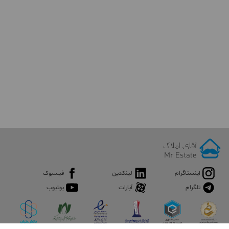
رستوران ها ، وسایل حمل و نقل عمومی نسبت به بلوار فردوس غرب
بیشتر است.
اگر دنجی و خلوتی یک محله برایتان اهمیت دارد،
خرید آپارتمان در بلوار
فردوس
به ویژه سکونت در بلوار فردوس غرب برای شما مناسب تر
خواهد بود. فردوس غرب علاوه بر خلوت بودن و دسترسی مناسب به
بزرگراه ها و مراکز خرید اصلی مانند
هایپراستار
از مراکر تفریحی بزرگ و
فضاهای سبز زیبا مانند
پارک ارم
و پارک بزرگ الهام برخوردار است.
خرید خانه در بلوار فردوس
خرید خانه در بلوار فردوس
تهران مزایای بی شماری دارد به عنوان مثال
این محله به دلیل قرارگیری در غرب شهر تهران، آب و هوای دلپذیر و
مساعدی دارد. ساکنین بلوار فردوس تهران به دلیل نزدیکی به انواع مراکز
اداری، تجاری و تمامی امکانات رفاهی و خدمات شهری و همچنین
دسترسی‌ به بزرگراه های مهم تهران در رفاه کامل می باشند. البته باید
گفت که بلوار فردوس غرب نسبت به بلوار فردوس شرق از محیطی آرام و
اینستاگرام
لینکدین
فیسبوک
کم ترافیک تر برخوردار است. بلوار فردوس شرق به دلیل مجاورت با
تلگرام
آپارات
یوتیوب
میدان صادقیه که یکی از میادین اصلی شهر تهران به شمار می رود شلوغ
تر و پر رفت و آمدتر از بلوار فردوس غرب است.
خرید خانه در بلوار فردوس
هیچ گاه به ضرر خریداران نخواهد بود چرا که