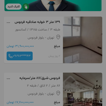
کلیک کنید
۱۳۹ متر ۳ خوابه صادقیه فردوس
شرق گلستان
طبقه 3 / ساخت 1385 / آسانسور
تهران
- بلوار فردوس
مبلغ
31,900,000,000 تومان
091913***43
2 روز پیش
فـردوس شـرق/86 متر/سرمایه
گذاری/زیر قیمت
86 متر / 2 اتاق / طبقه 2
تهران
- بلوار فردوس
مبلغ
17,700,000,000 تومان