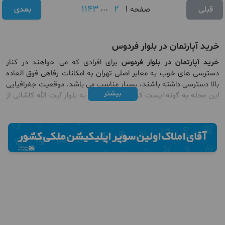
1143
...
2
1
قبلی
صفحه
بعدی
خرید آپارتمان در بلوار فردوس
خرید آپارتمان در بلوار فردوس
برای افرادی که می خواهند در کنار
دسترسی های خوب به معابر اصلی تهران به امکانات رفاهی فوق العاده
بالا دسترسی داشته باشند، بسیار مناسب می باشد. موقعیت جغرافیایی
بیشتر
این محله به گونه ایست که از سمت شمال به بلوار آیت الله کاشانی از
سمت شرق به صادقیه از سمت غرب به بزرگراه باکری و از سمت جنوب
به اوبان تهران _کرج منتهی می شود. همچنین مجاورت این محله با
محله‌های صادقیه، ابوذر، مهران، شهرک آپادانا، شهرک اکباتان و پرواز به
اعتبار محله فردوس نیز افزوده‌اند. مترو صادقیه واقع در بلوار فردوس
(شرق)، مترو ارم سبز واقع در بلوار فردوس (غرب)، پارک بزرگ ارم، هایپر
می و ... از ویژگی های مهم سکونت در بلوار فردوس تهران قلمداد می
شود.
خرید آپارتمان در بلوار فردوس
مزیت های متعددی به همراه دارد به
عنوان مثال اکثرا خیابان‌های واقع در این محله همانند برخی از مناطق
غربی تهران دارای رستوران و کافی‌شاپ‌های متعددی است که ظاهری
زیبا، صمیمی و به روز را به خود گرفته اند. از طرفی دیگر ساکنان این