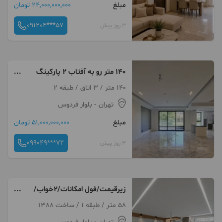
مبلغ
24,000,000,000 تومان
091204***57
3 روز پیش
140 متر رو به آفتاب 2 پارکینگ
فردوس شرق ( تهاتر )
140 متر / 3 اتاق / طبقه 2
تهران
- بلوار فردوس
مبلغ
51,000,000,000 تومان
099049***72
3 روز پیش
زیرقیمت/فول امکانات/۲خواب/
فقط مصرف کننده تماس بگیر
58 متر / طبقه 1 / ساخت 1388