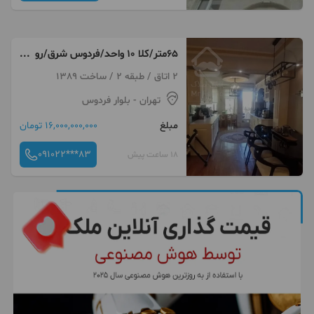
۶۵متر/کلا ۱۰ واحد/فردوس شرق/رو
به افتاب
2 اتاق / طبقه 2 / ساخت 1389
تهران
- بلوار فردوس
مبلغ
16,000,000,000 تومان
091022***83
18 ساعت پیش