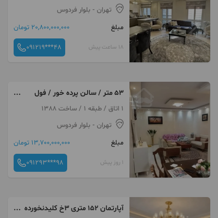
تهران
- بلوار فردوس
مبلغ
20,800,000,000 تومان
091219***48
18 ساعت پیش
۵۳ متر / سالن پرده خور / فول
دیزاین / کم واحد
1 اتاق / طبقه 1 / ساخت 1388
تهران
- بلوار فردوس
مبلغ
13,700,000,000 تومان
091293***98
1 روز پیش
آپارتمان ۱۵۲ متری ۳خ کلیدنخورده