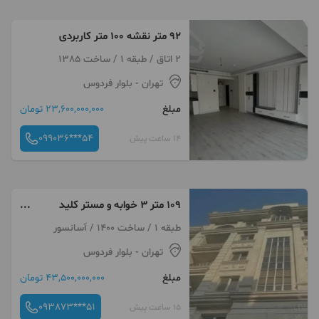
۹۲ متر نقشه ۱۰۰ متر کاربردی
2 اتاق / طبقه 1 / ساخت 1385
تهران
- بلوار فردوس
مبلغ
23,600,000,000 تومان
099036***54
14 ساعت پیش
۱۰۹ متر ۳ خوابه و مستر کلید
نخورده ، ورزی شمالی
طبقه 1 / ساخت 1400 / آسانسور
تهران
- بلوار فردوس
مبلغ
43,500,000,000 تومان
093873***51
15 ساعت پیش