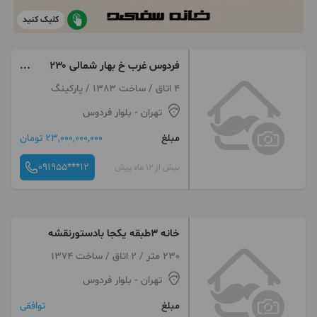
کلیک کنید
فردوس غرب خ بهار شمالی ۲۳۰
متر
4 اتاق / ساخت 1383 / پارکینگ
تهران
- بلوار فردوس
مبلغ
23,000,000,000 تومان
091955***12
بیش از 12 ماه پیش
خانه ۳طبقه یکجا بادستورنقشه
230 متر / 2 اتاق / ساخت 1374
تهران
- بلوار فردوس
مبلغ
توافقی