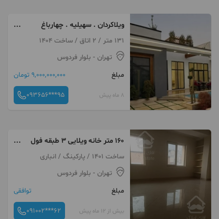
ویلاکردان . سهیلیه . چهارباغ
اقساط مدرن سند شهرک
131 متر / 2 اتاق / ساخت 1404
تهران
- بلوار فردوس
مبلغ
9,000,000,000 تومان
093656***95
8 ماه پیش
۱۶۰ متر خانه ویلایی ۳ طبقه فول
بازسازی فردوس
ساخت 1401 / پارکینگ / انباری
تهران
- بلوار فردوس
مبلغ
توافقی
091002***62
بیش از 12 ماه پیش