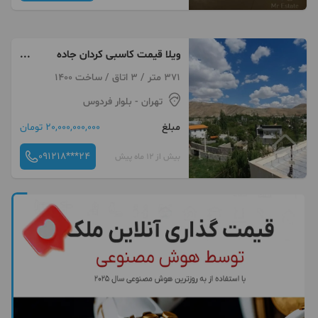
ویلا قیمت کاسبی کردان جاده
اغشت
371 متر / 3 اتاق / ساخت 1400
تهران
- بلوار فردوس
مبلغ
20,000,000,000 تومان
091218***24
بیش از 12 ماه پیش