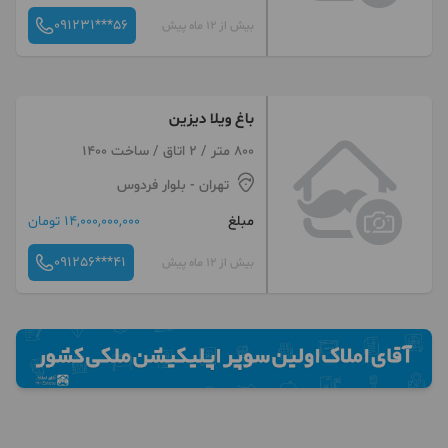
091231***56
بیش از 12 ماه پیش
باغ ویلا دیزین
800 متر / 2 اتاق / ساخت 1400
تهران
- بلوار فردوس
مبلغ
14,000,000,000 تومان
091256***41
بیش از 12 ماه پیش