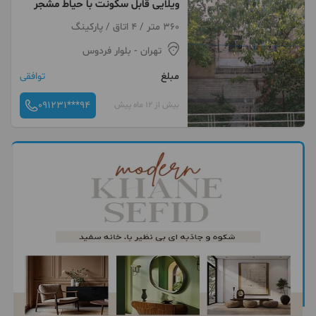
ویلایی قابل سکونت با حیاط مشجر
360 متر / 4 اتاق / پارکینگ
تهران
- بلوار فردوس
مبلغ
توافقی
091231***94
بیش از 12 ماه پیش