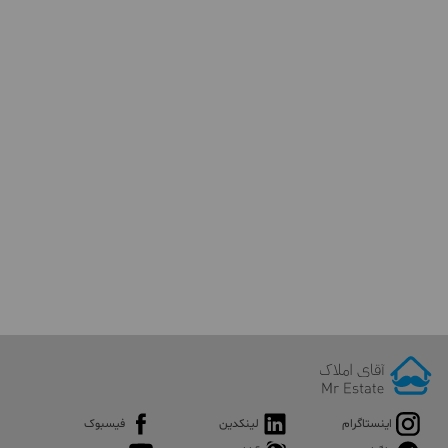
اینستاگرام
لینکدین
فیسبوک