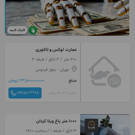
کلیک کنید
عمارت لوکس و لاکچری
400 متر / 3 اتاق / طبقه 3
تهران
- بلوار فردوس
مبلغ
23,500,000,000 تومان
093510***88
بیش از 12 ماه پیش
۱۰۰۰ متر باغ ویلا کردان
3 اتاق / طبقه 1 / ساخت 1400