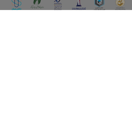
اپلیکیشن آقای املاک
آقای املاک؛ گوگل صنعت ساختمان و املاک ایران سوپراپلیکیشن را
نصب کنید و هر آنچه در بازار ملک نیاز دارید، یکجا در اختیار داشته
باشید.
تماس با ما
قوانین و مقررات
خرید خانه ویلایی در تهران
سوالات متداول
قبل از
خرید خانه ویلایی در تهران
، بهتر است نیازها و انتظارات خود را
در مورد محتوای ملک یادداشت کنید و سپس با مراجعه به دفاتر مشاور
همکاری با ما
املاک این موارد را با آنها در میان بگذارید تا نسبت به خواسته های شما