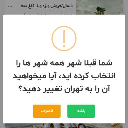
شمال/فروش ویژه ویلا کاخ ۵۰۰
متری با سند تکبرگ
4 اتاق / ساخت 1405 / پارکینگ
تهران
- قیطریه
مبلغ
5,000,000,000 تومان
091991***95
2 روز پیش
شما قبلا شهر همه شهر ها را
انتخاب کرده اید، آیا میخواهید
آن را به تهران تغییر دهید؟
باشه
انصراف