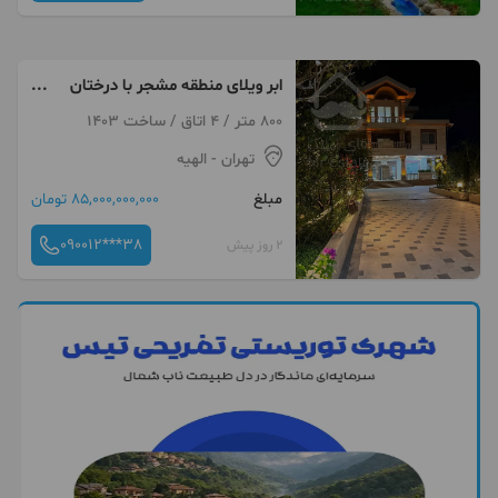
ابر ویلای منطقه مشجر با درختان
سیاه ریشه
800 متر / 4 اتاق / ساخت 1403
تهران
- الهیه
مبلغ
85,000,000,000 تومان
090012***38
2 روز پیش