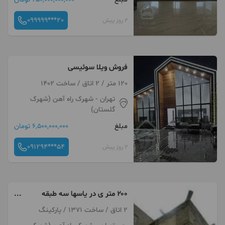
099999***20
2 روز پیش
فروش ویلا سوئیسی
120 متر / 2 اتاق / ساخت 1402
تهران
- شهرک راه آهن (شهرک
گلستان)
مبلغ
6,500,000,000 تومان
091294***54
2 روز پیش
۲۰۰ متر ی در یاسها سه طبقه
فروشی
2 اتاق / ساخت 1371 / پارکینگ