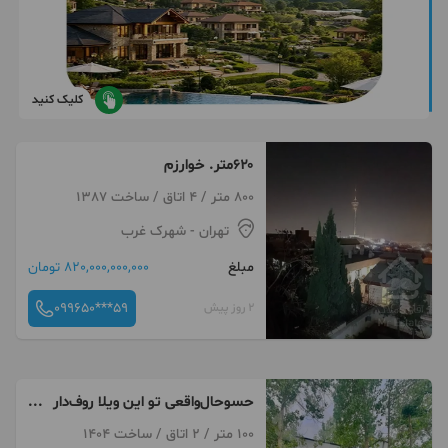
کلیک کنید
۶۲۰متر. خوارزم
800 متر / 4 اتاق / ساخت 1387
تهران
- شهرک غرب
مبلغ
820,000,000,000 تومان
099650***59
2 روز پیش
حسوحال‌واقعی‌‌ تو این ویلا روف‌دار
با‌ویو ج*نگلی‌
100 متر / 2 اتاق / ساخت 1404