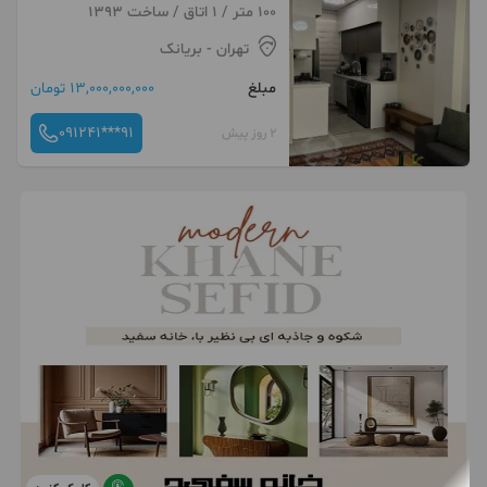
100 متر / 1 اتاق / ساخت 1393
تهران
- بریانک
مبلغ
13,000,000,000 تومان
091241***91
2 روز پیش