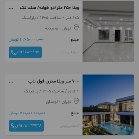
ویلا 250 متر/دو خوابه/ سند تک
برگ/ نوساز
105 متر / ساخت 1405 / پارکینگ
تهران
- وحیدیه
مبلغ
10,650,000,000 تومان
091968***92
لحظاتی پیش
۷۰۰ متر ویلا مدرن فول تاپ
لوکیشن صحرای نارون
4 اتاق / ساخت 1405 / پارکینگ
تهران
- لواسان
مبلغ
500,000,000,000 تومان
091253***38
لحظاتی پیش