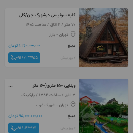
کلبه سوئیسی درشهرک جن/گلی
70 متر / 2 اتاق / ساخت 1405
تهران
- بازار
مبلغ
1,260,000,000 تومان
091902***55
2 روز پیش
ویلایی ۱۵۰ متری(۱۶۰ متر
قدرالسهم )شهرک غرب هرمزان
3 اتاق / ساخت 1382 / پارکینگ
تهران
- شهرک غرب
مبلغ
95,000,000,000 تومان
091914***71
2 روز پیش