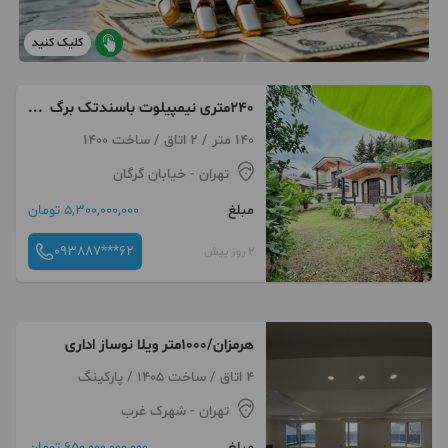
کلیک کنید
240متری نیمپیلوت باسندتک برگ
مشجر ش م ا ل
140 متر / 2 اتاق / ساخت 1400
تهران
- خیابان گرگان
مبلغ
5,300,000,000 تومان
093887***62
2 روز پیش
هرمزان/۱۰۰۰متر ویلا نوساز اداری
4 اتاق / ساخت 1405 / پارکینگ
تهران
- شهرک غرب
مبلغ
650,000,000,000 تومان