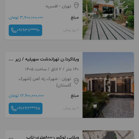
تهران
- افسریه
مبلغ
3,700,000,000 تومان
091938***90
2 روز پیش
ویلاکردا.ن تهراندشت سهیلیه / زیر
قیمت فروش فوری*
140 متر / 2 اتاق / ساخت 1405
تهران
- شهرک راه آهن (شهرک
گلستان)
مبلغ
12,900,000,000 تومان
091242***65
2 روز پیش
ویلایی لوکس-800متری-تاپ