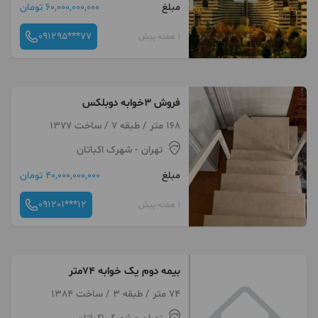
مبلغ
60,000,000,000 تومان
091295***77
1 هفته پیش
فروش ۳خوابه دوبلکس
168 متر / طبقه 7 / ساخت 1377
تهران
- شهرک اکباتان
مبلغ
40,000,000,000 تومان
091201***12
1 هفته پیش
بیمه دوم یک خوابه 74متر
74 متر / طبقه 3 / ساخت 1384