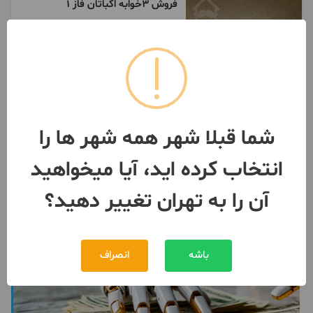
فروش ۳خوابه اکباتان فاز ۱
146 متر / طبقه 12 / آسانسور
تهران
- شهرک اکباتان
مبلغ
52,000,000,000 تومان
093039***20
6 روز پیش
شما قبلا شهر همه شهر ها را
انتخاب کرده اید، آیا میخواهید
آن را به تهران تغییر دهید؟
باشه
انصراف