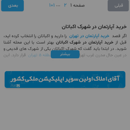
101
...
2
1
قبلی
صفحه
بعدی
خرید آپارتمان در شهرک اکباتان
اگر قصد
خرید آپارتمان در تهران
را دارید و اکباتان را انتخاب کرده اید،
قبل از
خرید آپارتمان در شهرک اکباتان
بهتر است با این محله آشنا
شوید. در ابتدا باید گفت که شهرک اکباتان یکی از شهرک های قدیمی و
بیشتر
در عین حال مدرن غرب تهران است که در
منطقه 5 تهران
قرار دارد. این
شهرک که آن را به عنوان بزرگترین شهرک‌های خاورمیانه می‌شناسند
وسعتی حدود شش کیلومتر مربع دارد و بر اساس آخرین سرشماری‌ها
جمعیت ساکن در آن بیش از ۴۰ هزار نفر می باشد.
خرید آپارتمان در
شهرک اکباتان
انتخاب منطقی و خوبی است چرا که این شهرک از سمت
شرق به کوی بیمه و شهرک آپادانا، از شمال به اتوبان تهران – کرج، از
جنوب به بزرگراه لشگری و از غرب به نمایشگاه صنایع هوایی وصل
می‌شود. بد نیست بدانید که نخستین واحدهای شهرک اکباتان تحت
عنوان بلوک‌های فاز یک در سال ۱۳۵۶ به مردم تحویل داده شد و در
سال‌های بعد مابقی ساختمان‌های فاز اول و فازهای دو و سه شهرک
اکباتان به بهره‌برداری رسیدند.
اگر به دنبال
خرید آپارتمان در شهرک اکباتان
هستید باید بدانید که این