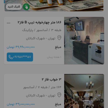
کلیک کنید
۱۸۶ متر چهارخوابه تیپ B فاز۲
املاک بهنام
طبقه 3 / آسانسور / پارکینگ
تهران
- شهرک اکباتان
مبلغ
49,990,000,000 تومان
091957***57
1 هفته پیش
۳ خواب فاز ۲
164 متر / طبقه 7 / آسانسور
تهران
- شهرک اکباتان
مبلغ
39,000,000,000 تومان