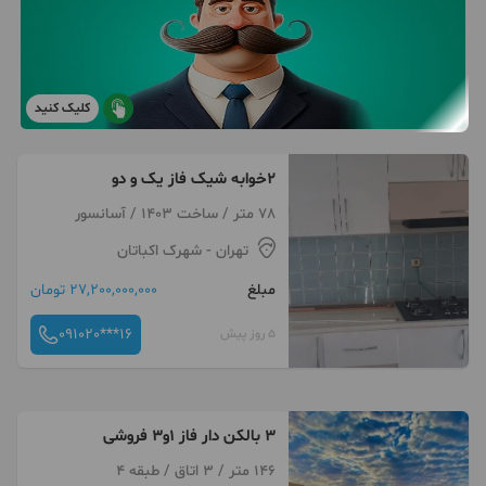
کلیک کنید
۲خوابه شیک فاز یک و دو
78 متر / ساخت 1403 / آسانسور
تهران
- شهرک اکباتان
مبلغ
27,200,000,000 تومان
091020***16
5 روز پیش
۳ بالکن دار فاز ۱و۳ فروشی
146 متر / 3 اتاق / طبقه 4