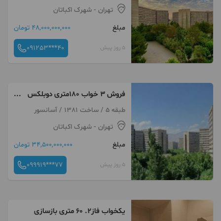
تهران
- شهرک اکباتان
مبلغ
48,000,000,000 تومان
091253***40
5 روز پیش
فروش ۳ خواب ۱۸۰متری دوبلکس
شهرک اکباتان
طبقه 5 / ساخت 1381 / آسانسور
تهران
- شهرک اکباتان
مبلغ
34,500,000,000 تومان
099919***77
5 روز پیش
یکخواب فاز۲. ۶۰ متری بازسازی