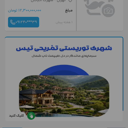
تهران
- شهرک اکباتان
مبلغ
12,300,000,000 تومان
091240***39
1 هفته پیش
کلیک کنید