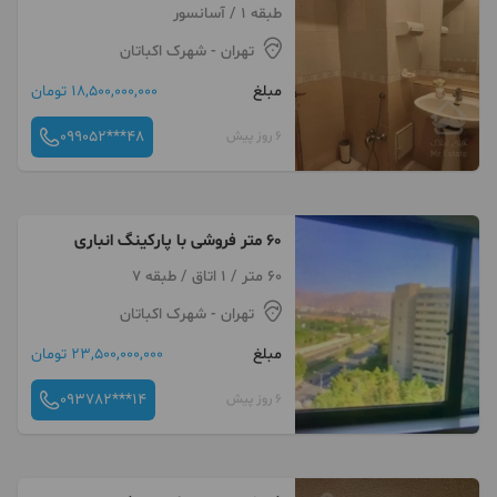
طبقه 1 / آسانسور
تهران
- شهرک اکباتان
مبلغ
18,500,000,000 تومان
099052***48
6 روز پیش
60 متر فروشی با پارکینگ انباری
60 متر / 1 اتاق / طبقه 7
تهران
- شهرک اکباتان
مبلغ
23,500,000,000 تومان
093782***14
6 روز پیش