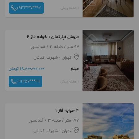
093337***01
1 هفته پیش
فروش آپارتمان ۱ خوابه فاز ۲
64 متر / طبقه 11 / آسانسور
تهران
- شهرک اکباتان
مبلغ
18,800,000,000 تومان
091257***99
1 هفته پیش
۴ خوابه فاز ۱
177 متر / طبقه 3 / آسانسور
تهران
- شهرک اکباتان