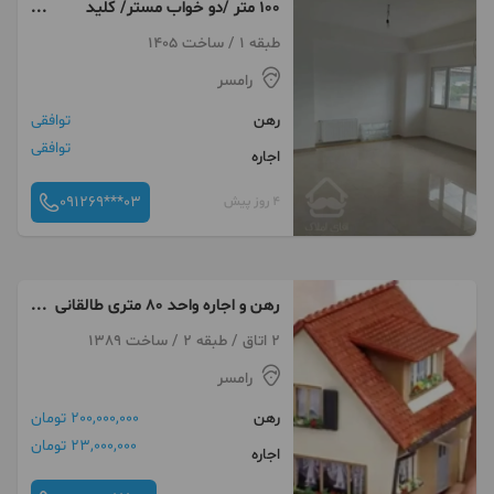
۱۰۰ متر /دو خواب مستر/ کلید
نخورده
طبقه 1 / ساخت 1405
رامسر
رهن
توافقی
توافقی
اجاره
091269***03
4 روز پیش
رهن و اجاره واحد ۸۰ متری طالقانی
(فقط ۱نفر خانم)
2 اتاق / طبقه 2 / ساخت 1389
رامسر
رهن
200,000,000 تومان
23,000,000 تومان
اجاره