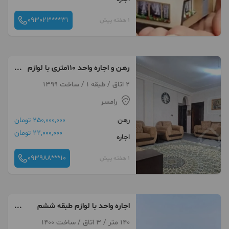
093023***31
1 هفته پیش
رهن و اجاره واحد ۱۱۰متری با لوازم
جای خوب رامسر
2 اتاق / طبقه 1 / ساخت 1399
رامسر
رهن
250,000,000 تومان
22,000,000 تومان
اجاره
093988***10
1 هفته پیش
اجاره واحد با لوازم طبقه ششم
چشم انداز دریا و کوه
140 متر / 3 اتاق / ساخت 1400