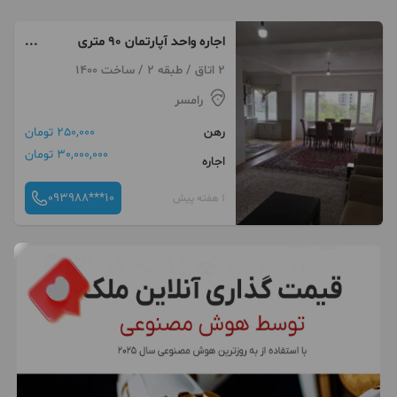
اجاره واحد آپارتمان ۹۰ متری
دسترسی عالی/طالقانی
2 اتاق / طبقه 2 / ساخت 1400
رامسر
رهن
250,000 تومان
30,000,000 تومان
اجاره
093988***10
1 هفته پیش