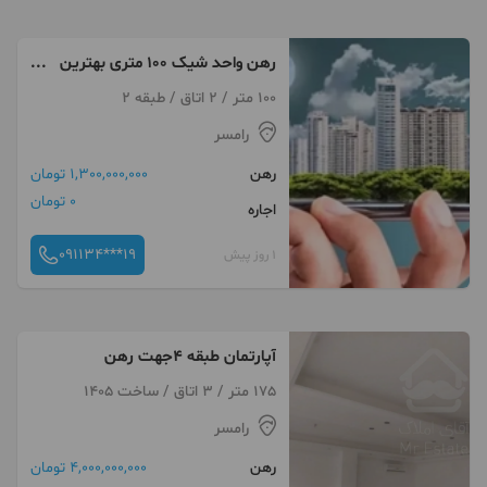
رهن واحد شیک 100 متری بهترین
لوکیشن طالقانی
100 متر / 2 اتاق / طبقه 2
رامسر
رهن
1,300,000,000 تومان
0 تومان
اجاره
091134***19
1 روز پیش
آپارتمان طبقه ۴جهت رهن
175 متر / 3 اتاق / ساخت 1405
رامسر
رهن
4,000,000,000 تومان