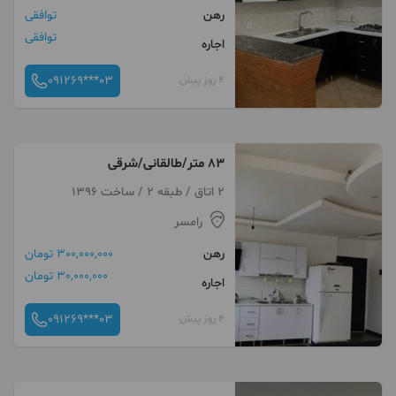
رهن
توافقی
توافقی
اجاره
091269***03
4 روز پیش
۸۳ متر/طالقانی/شرقی
2 اتاق / طبقه 2 / ساخت 1396
رامسر
رهن
300,000,000 تومان
30,000,000 تومان
اجاره
091269***03
4 روز پیش