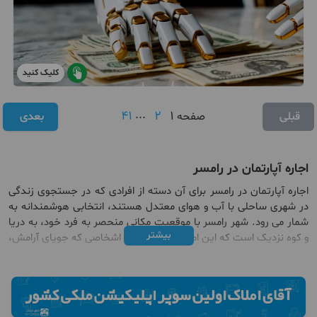
کلیک کنید
41
...
2
1
قبلی
صفحه
بعدی
اجاره آپارتمان در رامسر
اجاره آپارتمان در رامسر برای آن دسته از افرادی که در جستجوی زندگی
در شهری ساحلی با آب‌ و هوای معتدل هستند، انتخابی هوشمندانه به
شمار می‌ رود. شهر رامسر با موقعیت مکانی منحصر به فرد خود، به دریا
بیشتر
و کوه نزدیک است که این امر موجب شده تا اشخاصی که جویای آرامش،
چشم انداز طبیعی و خدمات شهری در کنار هم هستند، این شهر را
انتخاب کنند. این نوع قرارداد معمولا مناسب افرادی است که قصد
اقامت کوتاه مدت یا بلند مدت در شهر
رامسر
را دارند؛ مانند کارمندان،
بازنشستگان یا افرادی که می‌ خواهند چند سالی را در یک فضای بکر و
آرام بگذرانند.