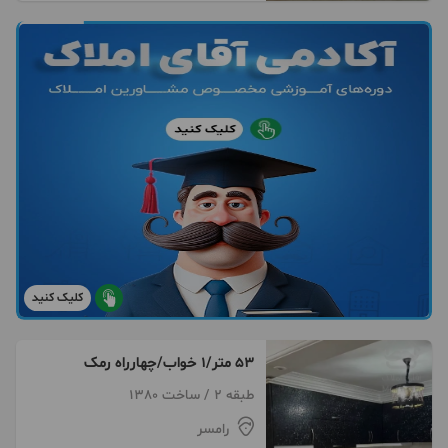
کلیک کنید
۵۳ متر/۱ خواب/چهارراه رمک
طبقه 2 / ساخت 1380
رامسر