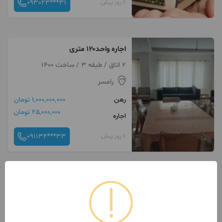
093023***31
6 روز پیش
اجاره واحد۱۲۰ متری
2 اتاق / طبقه 3 / ساخت 1400
رامسر
رهن
1,000,000,000 تومان
25,000,000 تومان
اجاره
091134***33
6 روز پیش
اجاره طالقانی دو خوابه ویو عالی
95 متر / طبقه 5 / ساخت 1397
رامسر