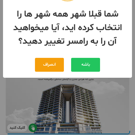
رهن
400,000,000 تومان
شما قبلا شهر همه شهر ها را
30,000,000 تومان
اجاره
انتخاب کرده اید، آیا میخواهید
090306***09
1 هفته پیش
آن را به رامسر تغییر دهید؟
باشه
انصراف
کلیک کنید