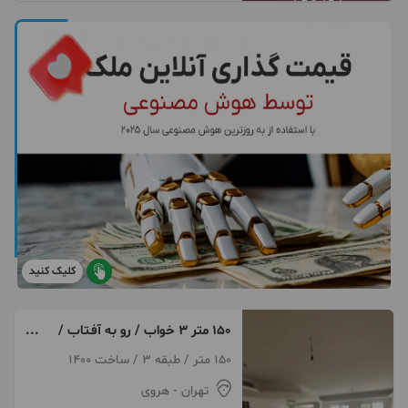
کلیک کنید
150 متر 3 خواب / رو به آفـتاب /
هروی
150 متر / طبقه 3 / ساخت 1400
تهران
- هروی