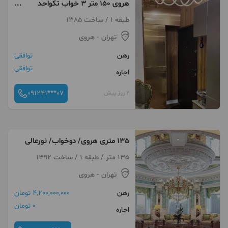
هروی ۱۵۰ متر ۳ خواب تکواحد
بازسازی تخلیه
طبقه 1 / ساخت 1385
تهران
- هروی
رهن
توافقی
توافقی
اجاره
091241***07
2 روز پیش
135 متری هروی/ دوخواب/ نورعالی
135 متر / طبقه 1 / ساخت 1392
تهران
- هروی
رهن
4,200,000,000 تومان
0 تومان
اجاره