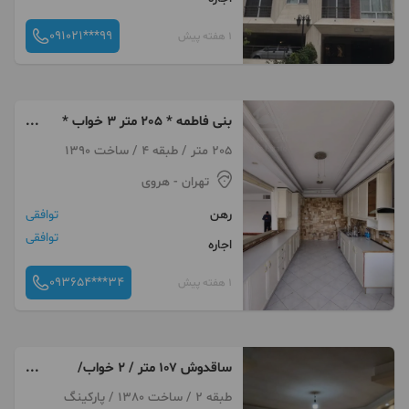
091021***99
1 هفته پیش
بنی فاطمه * 205 متر 3 خواب *
نقشه تفکیکی
205 متر / طبقه 4 / ساخت 1390
تهران
- هروی
رهن
توافقی
توافقی
اجاره
093654***34
1 هفته پیش
ساقدوش ۱۰۷ متر / ۲ خواب/
پارکینگ و انباری
طبقه 2 / ساخت 1380 / پارکینگ