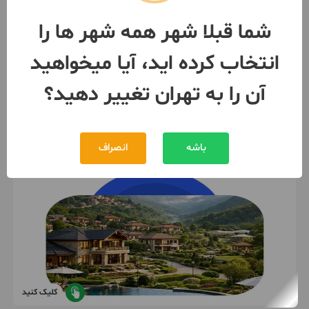
رهن
توافقی
شما قبلا شهر همه شهر ها را
توافقی
اجاره
انتخاب کرده اید، آیا میخواهید
091223***71
1 هفته پیش
آن را به تهران تغییر دهید؟
باشه
انصراف
کلیک کنید