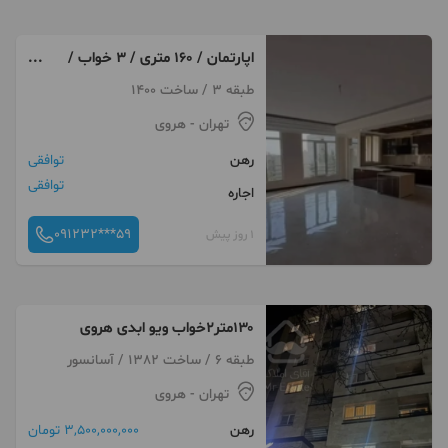
اپارتمان / ۱۶۰ متری / ۳ خواب /
تاپ لوکیشن
طبقه 3 / ساخت 1400
تهران
- هروی
رهن
توافقی
توافقی
اجاره
091232***59
1 روز پیش
۱۳۰متر۲خواب ویو ابدی هروی
طبقه 6 / ساخت 1382 / آسانسور
تهران
- هروی
رهن
3,500,000,000 تومان