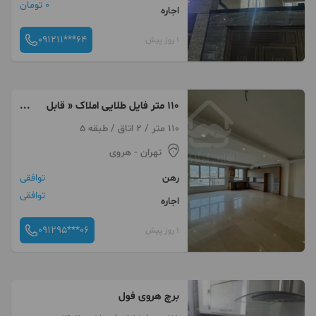
0 تومان
اجاره
091211***64
1 روز پیش
110 متر فایل طلایی املاک « قابل
تبدیل »
110 متر / 2 اتاق / طبقه 5
تهران
- هروی
رهن
توافقی
توافقی
اجاره
091295***06
1 روز پیش
برچ هروی فول