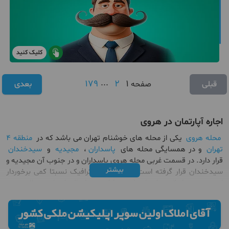
کلیک کنید
179
...
2
1
قبلی
صفحه
بعدی
اجاره آپارتمان در هروی
محله هروی
یکی از محله های خوشنام تهران می باشد که در
منطقه 4
تهران
و در همسایگی محله های
پاسداران
،
مجیدیه
و
سیدخندان
قرار دارد. در قسمت غربی محله هروی پاسداران و در جنوب آن مجیدیه و
بیشتر
سیدخندان قرار گرفته است. این محله از ترافیک نسبتا کمی برخوردار
است. هروی از 4 مرز اتوبان شهید بابایی در شمال، اتوبان زین‌الدین در
جنوب، اتوبان امام علی (ع) در شرق و اتوبان صیاد شیرازی در
غرب تشکیل شده است. برای افرادی که به دنبال
اجاره
و یا
خرید
آپارتمان در هروی
هستند باید گفت که بافت قدیمی این محله
رفته‌رفته کمرنگ و امروزه به مراکز تجاری و اداری تبدیل شد .ضلع شرقی