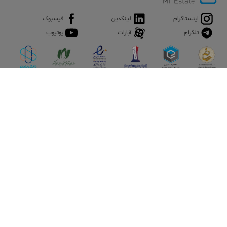
پاساژ مایسا
اینستاگرام
لینکدین
فیسبوک
که دارای 6 طبقه پارکینگ، رستوران‌های ایرانی و بین‌المللی، مکانی
تلگرام
آپارات
یوتیوب
مناسب برای بازی و سرگرمی کودکان
پاساژ سنتر
دارای سینما، بورس خرید و فروش طلا و جواهر، مرکز صدور ویزا وی اف
اپلیکیشن آقای املاک
اس
آقای املاک؛ گوگل صنعت ساختمان و املاک ایران سوپراپلیکیشن را
نصب کنید و هر آنچه در بازار ملک نیاز دارید، یکجا در اختیار داشته
پاساژ الماس
باشید.
پاساژ الماس مجتمع تجاری، فرهنگی و ورزشی محسوب می‌شود
همچنین یکی از مهم‌ترین مکان‌های تفریحی این محله باغ عین الدوله
می باشد که در فهرست آثار ملی به ثبت رسیده است. از طرفی بیشتر
رستوران‌ها و مغازه‌ها در خیابان ساقدوش و خیابان موسوی قرار دارند از
مهم‌ترین مراکز فرهنگی هروی می‌توان به فرهنگسرای هنگام و اشراق
اشاره کرد.
تماس با ما
قیمت اجاره خانه هروی در خرداد ماه ۱۴۰۵ بر اساس آگهی های منتشر
شده آقای املاک به شرح زیر می باشد:
قوانین و مقررات