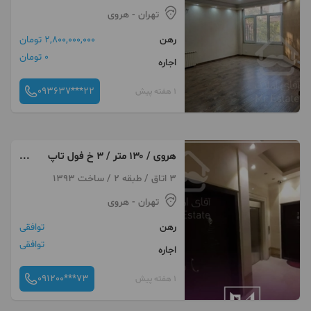
تهران
- هروی
رهن
2,800,000,000 تومان
0 تومان
اجاره
093637***22
1 هفته پیش
هروی / ۱۳۰ متر / ۳ خ فول تاپ
لوکیشن ۲ پارکینگ
3 اتاق / طبقه 2 / ساخت 1393
تهران
- هروی
رهن
توافقی
توافقی
اجاره
091200***73
1 هفته پیش