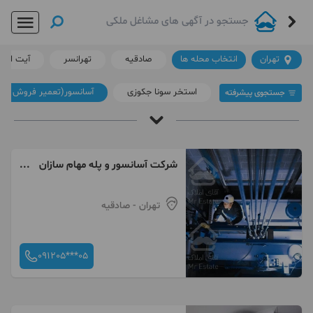
تهران
انتخاب محله ها
صادقیه
تهرانسر
آیت الله
استخر سونا جکوزی
آسانسور(تعمیر فروش س
جستجوی پیشرفته
آسانسور(تعمیر فروش سرویس) در تهران
آقای املاک
/
آسانسور(تعمیر فروش سرویس) در تهران
شرکت آسانسور و پله مهام سازان
فرداد
داغ ترین ها
لینک دار ها
تهران
- صادقیه
091205***05