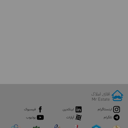
اینستاگرام
لینکدین
فیسبوک
تلگرام
آپارات
یوتیوب