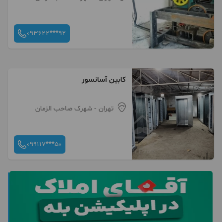
093622***92
کابین آسانسور
تهران
- شهرک صاحب الزمان
099117***50