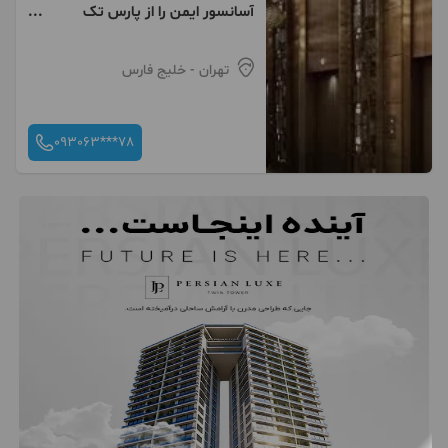
آسانسور ایمن را از پارس تک
آسانرو بخواهید
تهران
- خلیج فارس
093063***78