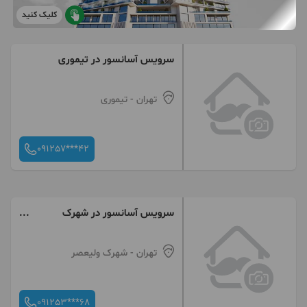
کلیک کنید
سرویس آسانسور در تیموری
تهران
- تیموری
091257***42
سرویس آسانسور در شهرک
ولیعصر
تهران
- شهرک ولیعصر
091253***68