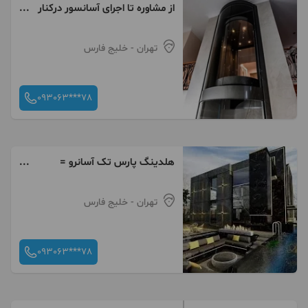
از مشاوره تا اجرای آسانسور درکنار
شما هستیم - شرکت پارس تک
آسانرو
تهران
- خلیج فارس
093063***78
هلدینگ پارس تک آسانرو =
متخصص انواع آسانسور
تهران
- خلیج فارس
093063***78