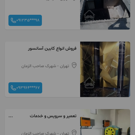
091235***98
فروش انواع کابین آسانسور
تهران
- شهرک صاحب الزمان
093964***67
تعمیر و سرویس و خدمات
آسانسور
تهران
- شهرک صاحب الزمان