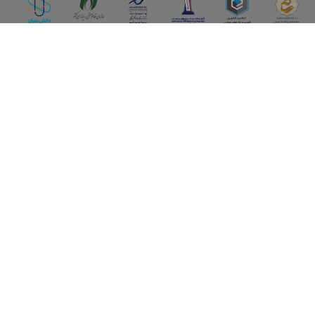
اپلیکیشن آقای املاک
آقای املاک؛ گوگل صنعت ساختمان و املاک ایران سوپراپلیکیشن را
نصب کنید و هر آنچه در بازار ملک نیاز دارید، یکجا در اختیار داشته
باشید.
تماس با ما
قوانین و مقررات
سوالات متداول
همکاری با ما