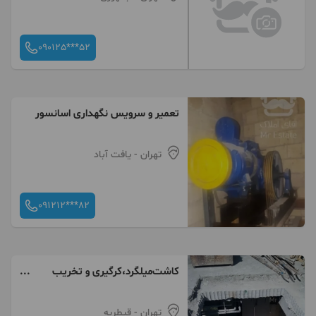
090125***52
تعمیر و سرویس نگهداری اسانسور
تهران
- یافت آباد
091212***82
کاشت‌میلگرد‌،کرگیری و تخریب
تخصصی بتن
تهران
- قیطریه