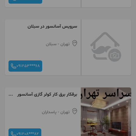
سرویس آسانسور در سبلان
تهران
- سبلان
091253***68
برقکار برق کار کولر گازی آسانسور
آیفون سراسر تهران
تهران
- پاسداران
091208***82