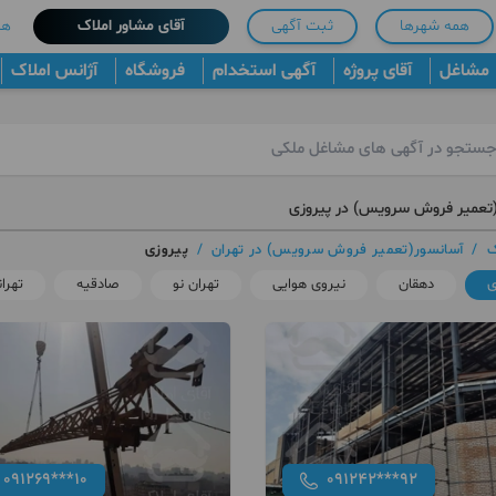
همه شهرها
ثبت آگهی
آقای مشاور املاک
هم
مشاغل
آقای پروژه
آگهی استخدام
فروشگاه
آژانس املاک
تعمیر فروش سرویس) در پیروزی
ک
/
آسانسور(تعمیر فروش سرویس) در تهران
/
پیروزی
ی
دهقان
نیروی هوایی
تهران نو
صادقیه
تهرا
091269***10
091242***92