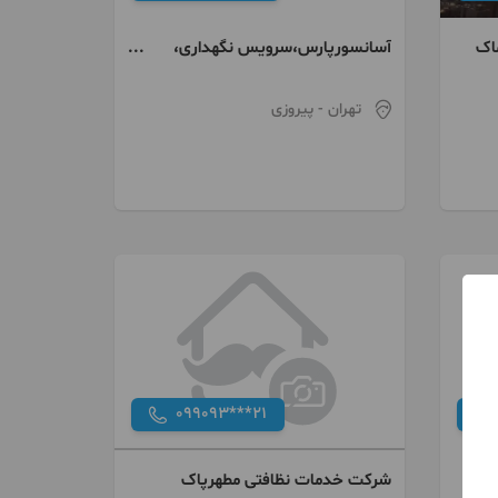
ماک
آسانسورپارس،سرویس نگهداری،
رفع خرابی، نصب
تهران
- پیروزی
099093***21
شرکت خدمات نظافتی مطهرپاک