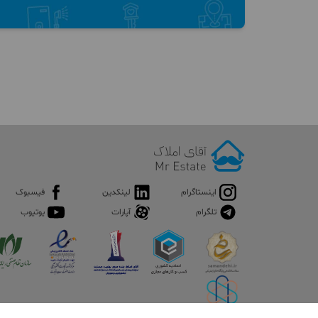
اینستاگرام
لینکدین
فیسبوک
تلگرام
آپارات
یوتیوب