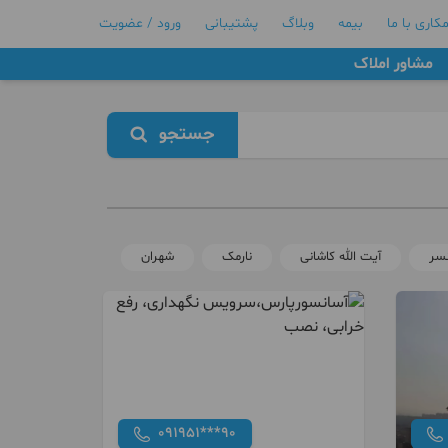
کاری با ما
بیمه
وبلاگ
پشتیبانی
ورود / عضویت
مشاور املاک
جستجو
نسر
آیت الله کاشانی
نارمک
شهران
091951***90