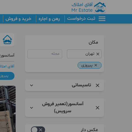
ثبت درخواست
رهن و اجاره
خرید و فروش
مکان
محله
آسانسور(
پیروزی
آقای املا
پیروز
تاسیساتی
تاسیساتی
آسانسور(تعمیر فروش
ساختمانی
سرویس)
تزئیناتی
استخر سونا جکوزی
عکس دار