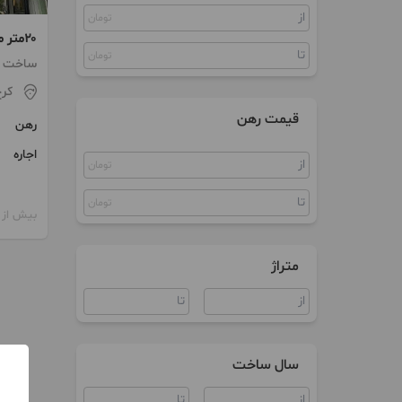
تومان
ویلا
۲۰متر مغازه واقع در فردیس
سوله
تومان
ساخت 1399 / آسانسور
کر
قیمت رهن
رهن
اجاره
تومان
تومان
بیش از 12 ماه پیش
متراژ
سال ساخت