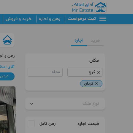
ثبت درخواست
رهن و اجاره
خرید و فروش
اجاره
خرید
رهن و اجا
مکان
آقای املا
محله
کردان
کردان
نوع ملک
آپارتمان
قیمت اجاره
رهن کامل
زمین