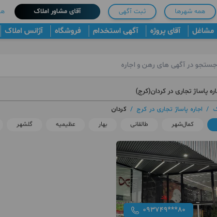
همه شهرها
ثبت آگهی
آقای مشاور املاک
هم
مشاغل
آقای پروژه
آگهی استخدام
فروشگاه
آژانس املاک
ره پاساژ تجاری در کردان(کرج)
ک
/
اجاره پاساژ تجاری در کرج
/
کردان
کمال‌شهر
طالقانی
بهار
عظیمیه
گلشهر
093749***80