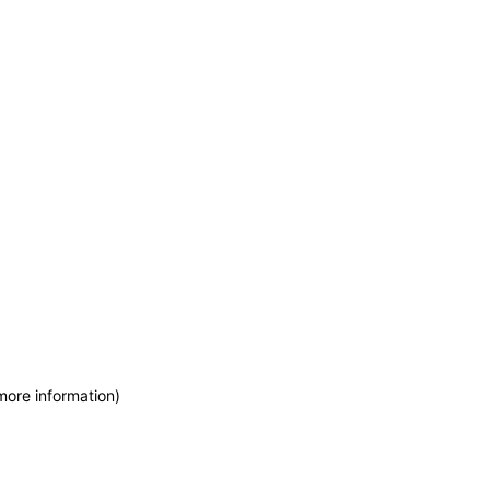
more information)