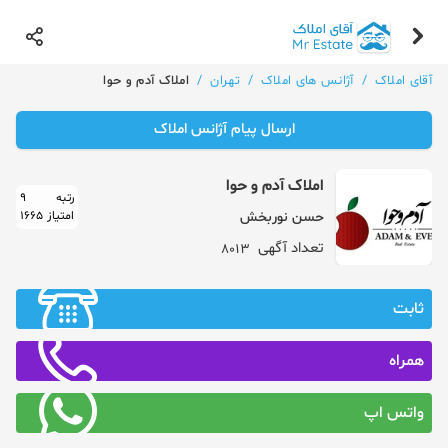
آقای املاک
/
آژانس های املاک
/
تهران
/
املاک آدم و حوا
ارسال پیام آژانس املاک
املاک آدم و حوا
رتبه
9
امتیاز
1665
حسن نوربخش
تعداد آگهی
8013
ثابت
همراه
واتس اپ