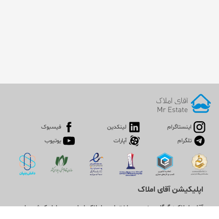
اینستاگرام
لینکدین
فیسبوک
تلگرام
آپارات
یوتیوب
اپلیکیشن آقای املاک
آقای املاک؛ گوگل صنعت ساختمان و املاک ایران سوپراپلیکیشن را
نصب کنید و هر آنچه در بازار ملک نیاز دارید، یکجا در اختیار داشته