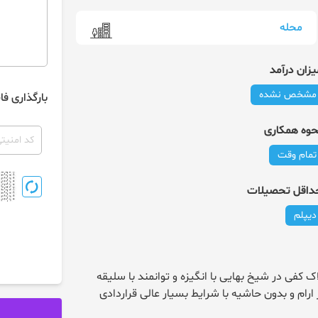
محله
یزان درآمد
مشخص نشده
بارگذاری فا
حوه همکاری
تمام وقت
داقل تحصیلات
دیپلم
احتراما مدیر املاک جهت مدیریت املاک واقع در دفتر املاک کفی در شیخ بهایی با انگیزه و توانمند با سلیقه 
ام و بدون حاشیه با شرایط بسیار عالی قراردادی