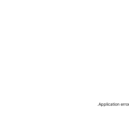
.
Application erro