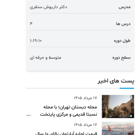
مدرس
دکتر داریوش سنقری
درس ها
4
طول دوره
1:19:10
سطح دوره
متوسط و حرفه ای
پست های اخیر
17 مرداد 1405
محله دبستان تهران؛ با محله
نسبتا قدیمی و مرکزی پایتخت
آشنا شوید
17 مرداد 1405
قیمت اجاره آپارتمان بالای 10 سال