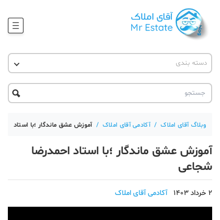
وبلاگ
دسته بندی
آقای مشاور املاک
آموزش املاک
دکوراسیون
آکادمی آقای املاک
محله گردی
آموزش املاک
حقوقی
آکادمی
آموزش پلتفرم آقای املاک
وبلاگ آقای املاک
/
آکادمی آقای املاک
/
آموزش عشق ماندگار ؛با استاد احم
ورود
اخبار مسکن
آموزش عشق ماندگار ؛با استاد احمدرضا
شجاعی
تحلیل مسکن
حقوقی
2 خرداد 1403
آکادمی آقای املاک
دانستنی