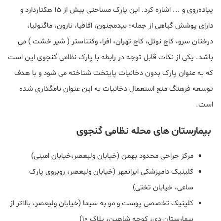
پیاده‌روی و ... اشاره کرد. این پارک مساحتی بيش از ۱۵ هکتاردارد و
دارای پوشش گیاهی از جمله؛ بیدمجنون، اقاقیا، نارون، ماگنولیا،
درختان سرو، کاج نوئل، کاج تهران، افرا، وکتناستر ( شیر خشت ) می
باشد. یکی از نکات قابل توجه در رابطه با پارک نظامی گنجوی این است
که به عنوان پارک‌ بدون دخانیات پایتخت شناخته می شود و با هدف
توسعه فرهنگ منع استعمال دخانیات به این عنوان نامگذاری شده
است.
بیمارستان های محله نظامی گنجوی
مرکز جراحی محدود بهمن (خیابان ولیعصر،خیابان امینی)
کلینیک دامپزشکی ایرانمهر (خیابان ولیعصر، روبروی پارک
ساعی، خیابان تختی)
کلینیک تخصصی پوست و مو به سیما (خیابان ولیعصر، بالاتر از
بیمارستان دی، کوچه شاهین، پلاک ۱۰)