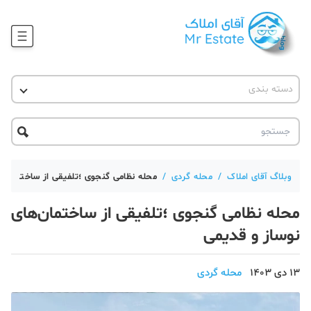
وبلاگ
دسته بندی
آقای مشاور املاک
آموزش املاک
دکوراسیون
آکادمی آقای املاک
محله گردی
آموزش املاک
حقوقی
آکادمی
آموزش پلتفرم آقای املاک
وبلاگ آقای املاک
/
محله گردی
/
محله نظامی گنجوی ؛تلفیقی از ساختمان‌ها
ورود
اخبار مسکن
محله نظامی گنجوی ؛تلفیقی از ساختمان‌های
تحلیل مسکن
نوساز و قدیمی
حقوقی
13 دی 1403
محله گردی
دانستنی