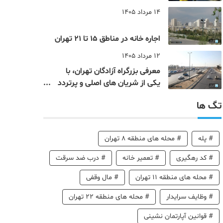
14 مرداد 1405
اجاره خانه در مناطق 15 تا 21 تهران
12 مرداد 1405
معرفی بزرگراه آزادگان تهران، با
یکی از شریان های اصلی و پرتردد
جنوب پایتخت آشنا شوید
تگ ها
#
پله
#
محله های منطقه 8 تهران
#
کد رهگیری
#
تعمیر خانه
#
درب ضد سرقت
#
محله های منطقه 11 تهران
#
مال وقفی
#
وظایف سرایدار
#
محله های منطقه 22 تهران
#
قوانین آپارتمان نشینی