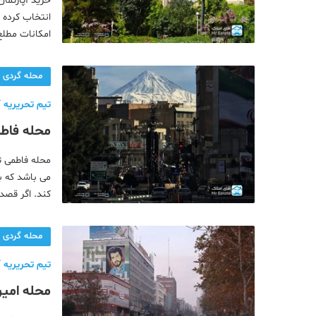
خرید آپارتمان
انتخاب کرده ا
امکانات مطلع
تهران استمحل
محله گردی
تیم تحریریه آ
محله فاط
محلی
محله فاطمی ت
می باشد که ب
کند. اگر قصد خ
را برای زندگی
محله گردی
تیم تحریریه آ
محله امیر
سکونت