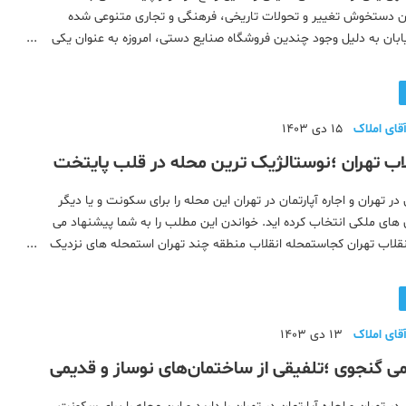
 دستخوش تغییر و تحولات تاریخی، فرهنگی و تجاری متنوعی شده
بان به دلیل وجود چندین فروشگاه‌ صنایع دستی، امروزه به عنوان یکی
 خیابان‌های پایتخت شناخته می شود. اگر شما جزء
قای املاک
15 دی 1403
اب تهران ؛نوستالژیک ترین محله در قلب پایتخت
 در تهران و اجاره آپارتمان در تهران این محله را برای سکونت و یا دیگر
 های ملکی انتخاب کرده اید. خواندن این مطلب را به شما پیشنهاد می
قلاب تهران کجاستمحله انقلاب منطقه چند تهران استمحله های نزدیک
انامکانات محله انقلاب تهرانپارک ها و بوستان های محله ان
قای املاک
13 دی 1403
ی گنجوی ؛تلفیقی از ساختمان‌های نوساز و قدیمی