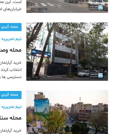
دکوراسیون
است. این محل
خیابان‌های اص
صنعت ساختمان
مسکونی و ادار
محله گردی
محله گردی
معماری
تیم تحریریه آ
محله وصال
ملکی
شوید
همایش و نمایشگاه
خرید آپارتمان 
انتخاب کرده 
دسترسی ها و 
پردازیم. پس 
محله گردی
تیم تحریریه آ
محله سنائ
خرید آپارتمان