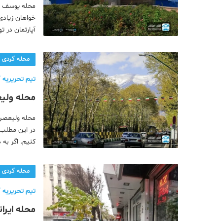
محله یوسف آب
خواهان زیادی
آپارتمان در ت
پیشنهاد می د
محله گردی
تیم تحریریه آ
محله ولیع
پایتخت
محله ولیعصر 
در این مطلب ا
کنیم. اگر به د
محله را برای 
محله گردی
تیم تحریریه آ
محله ایرا