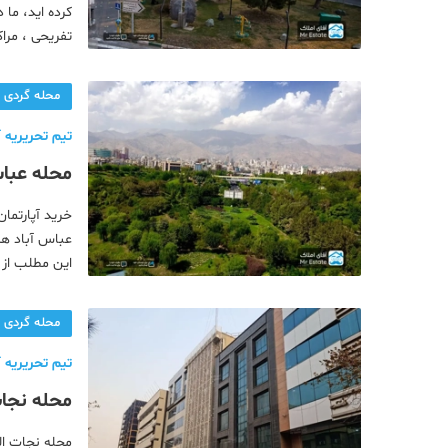
کرده اید، ما د
تفریحی ، مرا
سنائی منطقه
محله گردی
تیم تحریریه آ
محله عباس
خرید آپارتمان
عباس آباد هست
این مطلب از 
ها و همچنین 
محله گردی
تیم تحریریه آ
محله نجات
محله نجات‌ ا