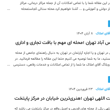
ر این مقاله شما را با تمامی امکانات آن از جمله مراکز درمانی، مراکز
کز دولتی و آموزشی و ... آشنا خواهیم کرد.محله سنائی کجاستمحله
 چند تهران استمحله های نزدیک به سنائیدسترسی های محله
قای املاک
8 آبان 1404
 آباد تهران ؛محله ای مهم با بافت تجاری و اداری
 در تهران و یا اجاره آپارتمان در تهران به دنبال راهنمای جامعی از محله
ید، ما به شما توصیه می کنیم حتما این مقاله را مطالعه فرمائید. در
وبلاگ آقای املاک ما شما را از تمامی امکانات و خدمات رفاهی، دسترسی
راهنمای قیمت آپارتمان در محله عباس آباد مطلع خواه
قای املاک
23 فروردین 1404
 اللهی تهران ؛هنری‌ترین خیابان‌ در مرکز پایتخت
للهی یکی از محله های قدیمی و اصیل واقع در مرکز پایتخت می باشد که