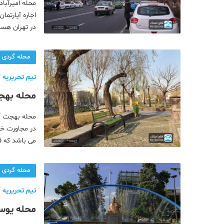
محله امیرآبا
اجاره آپارتما
در تهران هستی
را با تمامی ا
محله گردی
تیم تحریریه آ
محله بهجت
پایتخت
محله بهجت‌ آ
در مجاورت خی
می باشد که قص
امکانات آشنا 
محله گردی
تیم تحریریه آ
محله یوسف