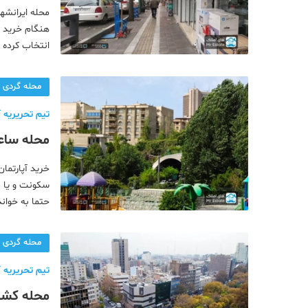
سکونت دا
محله ایرانشه
هنگام خرید آپ
انتخاب کرده 
با ما همراه 
محله گردی
تیم تحریریه آ
محله ساعی
خرید آپارتمان 
سکونت و یا د
حتما به خوان
تهران استمحل
محله گردی
تیم تحریریه آ
محله کشاو