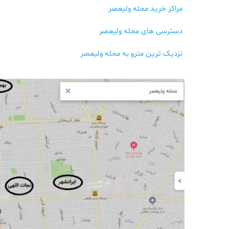
مراکز خرید محله ولیعصر
دسترسی های محله ولیعصر
نزدیک ترین مترو به محله ولیعصر