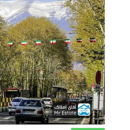
دکوراسیون
صنعت ساختمان
محله گردی
معماری
ملکی
همایش و نمایشگاه