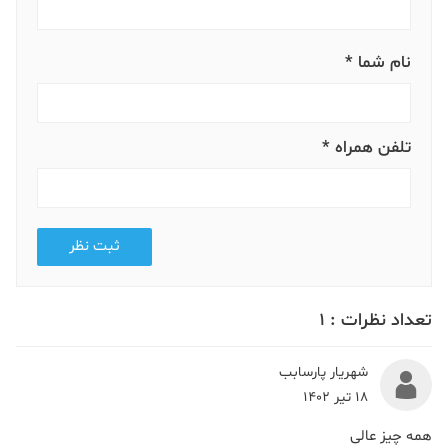
نمایش
0:14:53
نام شما *
قسمت دوازدهم
نمایش
0:26:15
تلفن همراه *
قسمت سیزدهم
نمایش
0:11:38
قسمت چهاردهم
ثبت نظر
نمایش
0:11:54
تعداد نظرات :
1
قسمت پانزدهم
نمایش
0:17:50
شهریار پارسابب
18 تیر 1402
همه چیز عالی