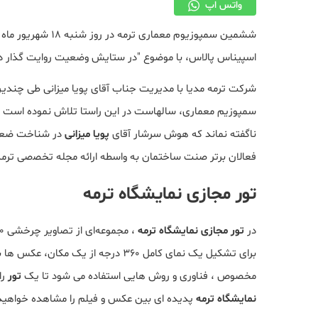
واتس اپ
اسپیناس پالاس، با موضوع "در ستایش وضعیت روایت گذار در 
ﺷﺮﮐﺖ ﺗﺮﻣﻪ ﻣﺪﯾﺎ ﺑﺎ ﻣﺪﯾﺮﯾﺖ ﺟﻨﺎب آﻗﺎی ﭘﻮﯾﺎ ﻣﯿﺰانی طی چندین
ﺳﻤﭙﻮزﯾﻢ ﻣﻌﻤﺎری، ﺳﺎﻟﻬﺎﺳﺖ در اﯾﻦ راﺳﺘﺎ ﺗﻼش ﻧﻤﻮده اﺳﺖ و
ﻧﺎﮔﻔﺘﻪ ﻧﻤﺎﻧﺪ ﮐﻪ ﻫﻮش ﺳﺮﺷﺎر آﻗﺎی
ﭘﻮﯾﺎ ﻣﯿﺰانی
ﻓﻌﺎﻻن ﺑﺮﺗﺮ ﺻﻨﺖ ﺳﺎﺧﺘﻤﺎن ﺑﻪ واﺳﻄﻪ اراﺋﻪ ﻣﺠﻠﻪ ﺗﺨﺼصی ﺗﺮﻣﻪ 
تور مجازی نمایشگاه ترمه
در
تور مجازی نمایشگاه ترمه
، مجموعه‌ای از تصاویر چرخشی ۳۶۰ درجه در اختیار شما قرار گرفته است، در
برای تشکیل یک نمای کامل ۳۶۰ درجه از
مخصوص ، فناوری و روش هایی استفاده می شود تا یک
تور
را
نمایشگاه ترمه
پدیده ای بین عکس و فیلم را مشاهده خواهید 