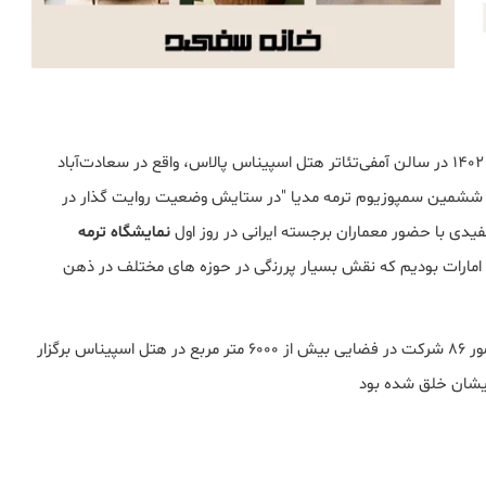
ششمین سمپوزیوم معماری ترمه در روز شنبه 18 شهریور ماه 1402 در سالن آمفی‌تئاتر هتل اسپیناس پالاس، واقع در سعادت‌آباد
 ششمین سمپوزیوم ترمه مدیا "در ستایش وضعیت روایت گذار در
ﯿﺪی ﺑﺎ ﺣﻀﻮر ﻣﻌﻤﺎران ﺑﺮﺟﺴﺘﻪ اﯾﺮانی در روز اول
نمایشگاه ترمه
 امارات ﺑﻮدﯾﻢ ﮐﻪ ﻧﻘﺶ ﺑﺴﯿﺎر ﭘﺮرﻧگی در ﺣﻮزه ﻫﺎی ﻣﺨﺘﻠﻒ در ذﻫﻦ
ﮐﻪ ﺑﺎ ﺣﻀور 86 ﺷﺮﮐﺖ در ﻓﻀﺎﯾﯽ ﺑﯿﺶ از 6000 ﻣﺘﺮ ﻣﺮﺑﻊ در ﻫﺘﻞ اﺳﭙﯿﻨﺎس ﺑﺮﮔﺰار
اﯾﺸﺎن ﺧﻠﻖ ﺷﺪه ﺑﻮد