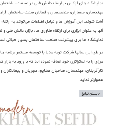
نمایشگاه های لوکس بر ارتقاء دانش فنی در صنعت ساختمان ن
ﻣﻬﻨﺪﺳﺎن، ﻣﻌﻤﺎران، ﻣﺘﺨﺼﺼﺎن و ﻓﻌﺎﻻن ﺻﻨﺖ ﺳﺎﺧﺘﻤﺎن ﻓﺮاﻫﻢ 
آﺷﻨﺎ ﺷﻮﻧﺪ. این آﻣﻮزش ﻫﺎ و ﺗﺒﺎدل اﻃﻼﻋﺎت میﺗﻮاﻧﺪ ﺑﻪ ارﺗﻘ
آنها ﺑﻪ ﻋﻨﻮان اﺑﺰاری ﺑﺮای ارﺗﻘﺎء ﻓﻨﺎوری ها، ﺑﺎزار، داﻧﺶ فنی و
نمایشگاه ها برای پیشرفت صنعت ساختمان بسیار حیاتی اس
در ﻃی اﯾﻦ ﺳﺎﻟﻬﺎ ﺷﺮﮐﺖ ﺗﺮﻣﻪ ﻣﺪﯾﺎ ﺑﺎ ﺗﻮﺳﻌﻪ ﻣﺴﺘﻤﺮ ﺑﺮﻧﺎﻣﻪ ﻫﺎ
ﻣﺮزی را ﺑﻪ اﺳﺘﺮاﺗﮋی ﺧﻮد اﺿﺎﻓﻪ ﻧﻤﻮده اﻧﺪ ﮐﻪ ﺑﺎ ورود ﺑﻪ ﺑﺎزا
ﮐﺎرآﻓﺮﯾﻨﺎن، ﻣﻬﻨﺪﺳﺎن، ﺻﺎﺣﺒﺎن ﺻﻨﺎﯾﻊ، ﻣﺠﺮﯾﺎن و ﭘﯿﻤﺎﻧﮑﺎران و ..
ﻫﻤﻮارﺗﺮ ﻧﻤﺎﯾﺪ
بستن تبلیغ