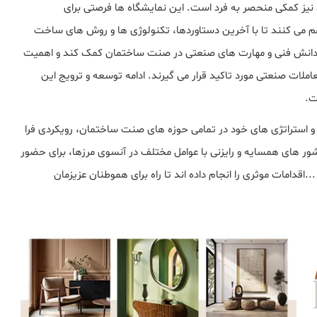
یز کمکی منحصر به فرد است. این نمایشگاه ها فرصتی برای
می کنند ﺗﺎ ﺑﺎ آﺧﺮین دﺳﺘﺎوردﻫﺎ، ﺗﮑﻨﻮﻟﻮژی ﻫﺎ و روش های ﺳﺎﺧﺖ
ﺎء داﻧﺶ فنی و ﻣﻬﺎرت های صنعتی در ﺻﻨﺖ ﺳﺎﺧﺘﻤﺎن ﮐﻤﮏ ﮐﻨﺪ و اهمیت
 تعاملات صنعتی مورد تاکید قرار می گیرند. ادامه ﺗﻮﺳﻌﻪ و ترویج این
ت.
 و اﺳﺘﺮاﺗﮋی ﻫﺎی ﺧﻮد در ﺗﻤﺎمی ﺣﻮزه ﻫﺎی ﺻﻨﺖ ﺳﺎﺧﺘﻤﺎن، روﯾﮑﺮدی ﻓﺮا
ر ﮐﺸﻮر ﻫﺎی ﻫﻤﺴﺎﯾﻪ و رایزنی ﺑﺎ ﻋﻮاﻣﻞ ﻣﺨﺘﻠﻒ در آﻧﺴﻮی ﻣﺮزﻫﺎ، ﺑﺮای ﺣﻀﻮر
.اﻗﺪاﻣﺎت ﻣﻮﺛﺮی را اﻧﺠﺎم داده اﻧﺪ ﺗﺎ راه ﺑﺮای ﻫﻤﻮﻃﻨﺎن ﻋﺰﯾﺰﻣﺎن