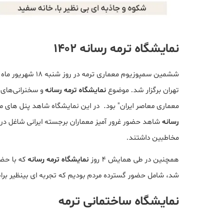
نمایشگاه ترمه رسانه 1402
تهران برگزار شد. موضوع
نمایشگاه ترمه رسانه
و سخنرانی‌های
معماری معاصر ایران" بود. در این نمایشگاه ﺷﺎﻫﺪ ﭘﻨﻞ ﻫﺎی ﻣﻔ
رسانه
شاهد ﺣﻀﻮر ﻏﺮور آﻣﯿﺰ ﻣﻌﻤﺎران ﺑﺮﺟﺴﺘﻪ اﯾﺮانی شاغل در
ﻣﺨﺎﻃﺒﯿﻦ داﺷﺘﻨﺪ.
همچنین در طی ﻫﻤﺎﯾﺶ ٤ روز
نمایشگاه ترمه رسانه
ﺷﺪ، ﺷﺎﻣﻞ ﺣﻀﻮر ﮔﺴﺘﺮده ﻣﺮدم ﺑﻮدﯾﻢ ﮐﻪ ﺗﺠﺮﺑﻪ ای ﺑﯿﻨﻈﯿﺮ ﺑﺮ
نمایشگاه ساختمانی ترمه