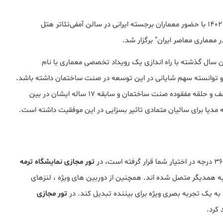
ششمین سمپوزیوم معماری ترمه در روز شنبه 18 شهریور ماه 1402 با حضور معماران برجسته ایرانی در سالن آمفی‌تئاتر هتل
معماری معاصر ایران" برگزار شد.
 سال گذشته ﺑﺎ راه اﻧﺪازی ﯾﮏ روﯾﺪاد ﺗﺨﺼصی ﻣﻌﻤﺎری ﺑﺎ ﻧﺎم
 ﺗﻮاﻧﺴﺘﻪ ﺳﻬﻢ ﺷﺎﯾﺎنی در اﯾﻦ ﺗﻮﺳﻌﻪ در ﺻﻨﺖ ﺳﺎﺧﺘﻤﺎن داﺷﺘﻪ ﺑﺎﺷﺪ.
در ﺷﻨﺎﺧﺖ ﺿﻌﻒ و ﺣﻠﻘﻪ ﻣﻔﻘﻮده ﺻﻨﺖ ﺳﺎﺧﺘﻤﺎن و ﺳﺎﺑﻘﻪ ١٧ ساله ایشان در ﺑﯿﻦ
ﻣﺪﯾﺎ ﺑﺮای ﺳﺎﻟﯿﺎن ﻣﺘﻤﺎدی ﺗﺎﺛﯿﺮ ﺑﺴﺰاﯾﯽ در اﯾﻦ ﻣﻮﻓﻘﯿﺖ داﺷﺘﻪ اﺳﺖ.
تور مجازی نمایشگاه ترمه
 یک مکان، عکس ها به همدیگر متصل شده اند. همچنین از دوربین های ویژه ، لنزهای
 به یک تجربه بصری ویژه برای بیننده تبدیل کند. در
تور مجازی
کرد.