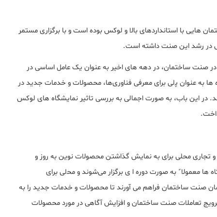
ﻤﺎن ﻫﺎﯾﯽ ﺑﺎ اﺳﺘﺎﻧﺪاردﻫﺎی ﺑﺎﻻ و ﻟﻮﮐﺲ ﺑﻮده اﺳﺖ و ﺑﺎ ﺑﺮﮔﺰاری ﻣﺴﺘﻤﺮ
 در رﺷﺪ اﯾﻦ ﺻﻨﺖ داﺷﺘﻪ اﺳﺖ.
 در ﺻﻨﺖ ﺳﺎﺧﺘﻤﺎن، در دﻫﻪ های اخیر ﺑﻪ ﻋﻨﻮان ﯾﮏ ﻋﺎﻣﻞ اﺳﺎسی در
 ها ﺑﻪ ﻋﻨﻮان ﭘلی ﺑﺮای ﻣﻌﺮفی ﻓﻨﺎوریﻫﺎ، محصولات و خدمات جدید در
 در این ﺑﺎب، ﺑﻪ ﺻﻮرت اجمالی به ﺑﺮرسی تاثیر نمایشگاه های ﻟﻮﮐﺲ
اﺧﺖ.
و تجاری محلی برای به نمایش ﮔﺬاﺷﺘﻦ ﻣﺤﺼﻮﻻت ﻧﻮﯾﻦ ﺑﻪ روز و
ها ﻣﻌﻤﻮﻻ ً ﺑﻪ ﺻﻮرت دوره ا ی ﺑﺮﮔﺰار میﺷﻮﻧﺪ و ﻣﺤلی ﺑﺮای
ﺎن ﺻﻨﺖ ﺳﺎﺧﺘﻤﺎن ﻓﺮاﻫﻢ می آورﻧﺪ ﺗﺎ ﻣﺤﺼﻮﻻت و ﺧﺪﻣﺎت ﺟﺪید را ﺑﻪ
ترویج تعاملات ﺻﻨﺖ ﺳﺎﺧﺘﻤﺎن و اﻓﺰایش آﮔﺎهی در ﻣﻮرد ﻣﺤﺼﻮﻻت