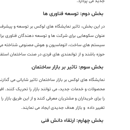
ﺟﺪید می ﭘﺮدازد.
ﺑﺨﺶ دوم: ﺗﻮﺳﻌﻪ ﻓﻨﺎوری ها
در این بخش، تاثیر نمایشگاه های ﻟﻮﮐﺲ ﺑﺮ ﺗﻮﺳﻌﻪ و پیشرفت
ﻋﻨﻮان ﺳﮑﻮﻫﺎیی ﺑﺮای شرکت ها و توسعه دﻫﻨﺪﮔﺎن ﻓﻨﺎوری ﺑﺮا
سیستم های ساخت، اﺗﻮﻣﺎﺳیون و ﻫﻮش ﻣﺼﻨﻮعی ﺷﻨﺎﺧﺘﻪ میﺷﻮﻧﺪ
ﺣﻮزه ﺑﺎﺷﻨﺪ و از ﺗﻮاﻧﻤﻨﺪی ﻫﺎی فردی در ﺻﻨﺖ ﺳﺎﺧﺘﻤﺎن اﺳﺘﻔﺎد
ﺑﺨﺶ ﺳﻮم: تاثیر ﺑﺮ ﺑﺎزار ﺳﺎﺧﺘﻤﺎن
نمایشگاه های ﻟﻮﮐﺲ ﺑﺮ بازار ساختمان تاثیر شایانی می گذارند
محصولات و خدمات جدید، می توانند بازار را تحریک کنند. اف
را برای خریداران و مشتریان معرفی کنند و از این طریق بازار ر
تغییر داده و بازار هدف جدیدی ایجاد می نمایند.
بخش ﭼﻬﺎرم: ارتقاء دانش فنی