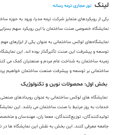
لینک
تور مجازی ترمه رسانه
ﯾکی از روﯾﮑﺮدﻫﺎی ﻣﺘﻤﺎﯾﺰ ﺷﺮﮐﺖ ﺗﺮﻣﻪ ﻣﺪﯾﺎ، ورود ﺑﻪ ﺣﻮزه ﺳﺎﺧﺘ
ﻧﻤﺎﯾﺸﮕﺎه ﺧﺼﻮصی ﺻﻨﺖ ﺳﺎﺧﺘﻤﺎن ﺑﺎ اﯾﻦ روﯾﮑﺮد ﺳﻬﻢ ﺑﺴﺰاﯾﯽ
نمایشگاهﻫای ﻟﻮﮐﺲ ﺳﺎﺧﺘﻤﺎنی ﺑﻪ ﻋﻨﻮان یکی از اﺑﺰارﻫﺎی ﻣﻬﻢ
ﺗﻮﺳﻌﻪ و پیشرفت این ﺻﻨﺖ ﺗﺄثیرﮔﺬار بوده اﻧﺪ. اﯾن ﻧﻤﺎیشگاه
زمینه ﺳﺎﺧﺘﻤﺎن ﺑﻪ ﺷﻨﺎﺧﺖ ﻋﺎم ﻣﺮدم و صنعتیان کمک می ﮐﻨﻨﺪ.
ﺳﺎﺧﺘﻤﺎنی ﺑﺮ ﺗﻮﺳﻌﻪ و پیشرفت صنعت ساختمان خواهیم ﭘﺮد
ﺑﺨﺶ اول: ﻣﺤﺼﻮﻻت ﻧﻮﯾﻦ و ﺗﮑﻨﻮﻟﻮژﯾﮏ
نمایشگاه های ﻟﻮﮐﺲ ﺳﺎﺧﺘﻤﺎنی ﺑﻪ ﻋﻨﻮان رویدادهای صنعتی 
ﺧﺪﻣﺎت به روز ﻣﺮﺗﺒﻂ ﺑﺎ ﺻﻨﺖ ﺳﺎﺧﺘﻤﺎن می باشد. این نمایشگاه 
تولیدﮐﻨﻨﺪﮔﺎن، توزیعﮐﻨﻨﺪﮔﺎن، ﻣﻌﻤﺎ ران، ﻣﻬﻨﺪﺳﺎن و ﻣﺘﺨﺼﺼ
ﺟﺎﻣﻌﻪ ﻣﻌﺮفی ﮐﻨﻨﺪ. این ﺑﺨﺶ ﺑﻪ ﻧﻘﺶ این نمایشگاه ها در 