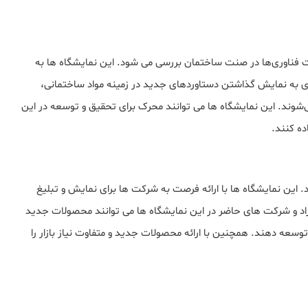
 فناوریﻫﺎ در ﺻﻨﺖ ﺳﺎﺧﺘﻤﺎن ﺑﺮرسی می ﺷﻮد. این نمایشگاه ها ﺑﻪ
ی به نمایش ﮔﺬاﺷﺘﻦ دﺳﺘﺎوردﻫﺎی جدید در زمینه ﻣﻮاد ﺳﺎﺧﺘﻤﺎنی،
. این نمایشگاه ها می توانند ﻣﺤﺮک ﺑﺮای تحقیق و ﺗﻮﺳﻌﻪ در این
ه ﮐﻨﻨﺪ.
. این نمایشگاه ها ﺑﺎ اراﺋﻪ ﻓﺮﺻﺖ ﺑﻪ ﺷﺮﮐﺖ ها برای نمایش و تبلیغ
راد و شرکت های حاضر در این نمایشگاه ها می توانند محصولات جدید
ا توسعه دهند. همچنین با ارائه محصولات جدید و متفاوت نیاز بازار را