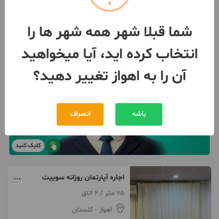
شما قبلا شهر همه شهر ها را
انتخاب کرده اید، آیا میخواهید
آن را به اهواز تغییر دهید؟
باشه
انصراف
کلیک کنید
اجاره آپارتمان روزانه سوییت
سویت سوئیت
75 متر / 2 اتاق
اهواز
- گلستان