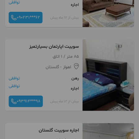
توافقی
اجاره
090231***62
بیش از 12 ماه پیش
سوییت اپارتمان بسیارتمیز
85 متر / 1 اتاق
اهواز
- گلستان
رهن
توافقی
توافقی
اجاره
093914***98
بیش از 12 ماه پیش
اجاره سوییت گلستان