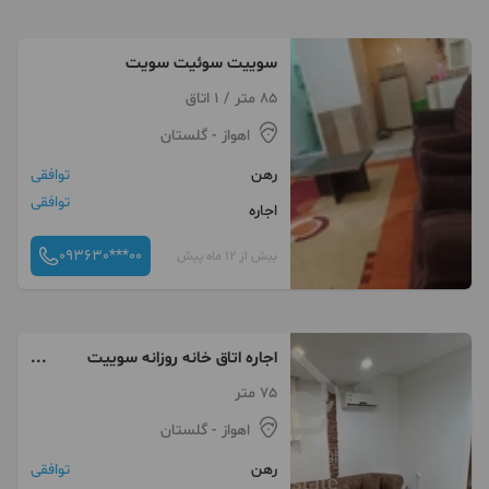
سوییت سوئیت سویت
85 متر / 1 اتاق
اهواز
- گلستان
رهن
توافقی
توافقی
اجاره
093630***00
بیش از 12 ماه پیش
اجاره اتاق خانه روزانه سوییت
سوئیت سویت
75 متر
اهواز
- گلستان
رهن
توافقی