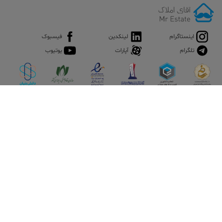
اینستاگرام
لینکدین
فیسبوک
تلگرام
آپارات
یوتیوب
اپلیکیشن آقای املاک
آقای املاک؛ گوگل صنعت ساختمان و املاک ایران سوپراپلیکیشن را
نصب کنید و هر آنچه در بازار ملک نیاز دارید، یکجا در اختیار داشته
باشید.
تماس با ما