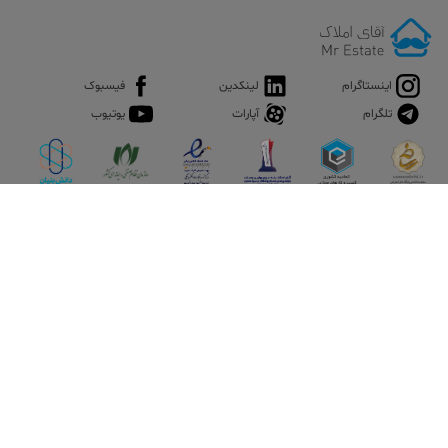
اینستاگرام
لینکدین
فیسبوک
تلگرام
آپارات
یوتیوب
اپلیکیشن آقای املاک
آقای املاک؛ گوگل صنعت ساختمان و املاک ایران سوپراپلیکیشن را
نصب کنید و هر آنچه در بازار ملک نیاز دارید، یکجا در اختیار داشته
باشید.
تماس با ما