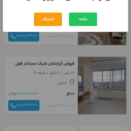
1 اتاق / ساخت 1395 / پارکینگ
املش
باشه
انصراف
مبلغ
900,000,000 تومان
091198***74
بیش از 12 ماه پیش
فروش آپارتمان شیک سنددار فول
81 متر / 2 اتاق / طبقه 2
املش
مبلغ
1,100,000,000 تومان
091136***29
بیش از 12 ماه پیش