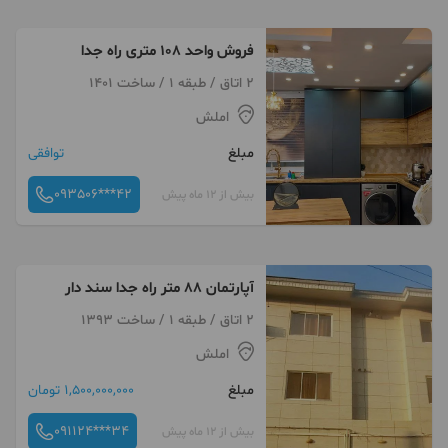
فروش واحد ۱۰۸ متری راه جدا
2 اتاق / طبقه 1 / ساخت 1401
املش
مبلغ
توافقی
093506***42
بیش از 12 ماه پیش
آپارتمان ۸۸ متر راه جدا سند دار
2 اتاق / طبقه 1 / ساخت 1393
املش
مبلغ
1,500,000,000 تومان
091124***34
بیش از 12 ماه پیش