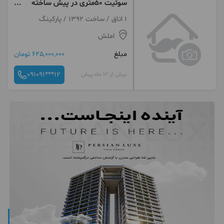
سوئیت ۵۰متری در پیش ساخته
املش
1 اتاق / ساخت 1392 / پارکینگ
املش
مبلغ
625,000,000 تومان
091091***12
بیش از 12 ماه پیش