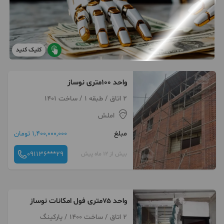
کلیک کنید
واحد ۱۰۰متری نوساز
2 اتاق / طبقه 1 / ساخت 1401
املش
مبلغ
1,400,000,000 تومان
091136***29
بیش از 12 ماه پیش
واحد ۷۵متری فول امکانات نوساز
2 اتاق / ساخت 1400 / پارکینگ