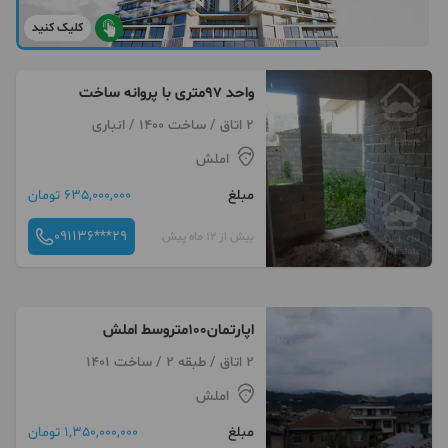
کلیک کنید
واحد ۹۷متری با پروانه ساخت
2 اتاق / ساخت 1400 / انباری
املش
مبلغ
635,000,000 تومان
091136***29
بیش از 12 ماه پیش
اپارتمان۱۰۰متروسط املش
2 اتاق / طبقه 2 / ساخت 1401
املش
مبلغ
1,350,000,000 تومان