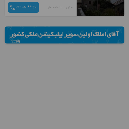
092059***60
بیش از 12 ماه پیش