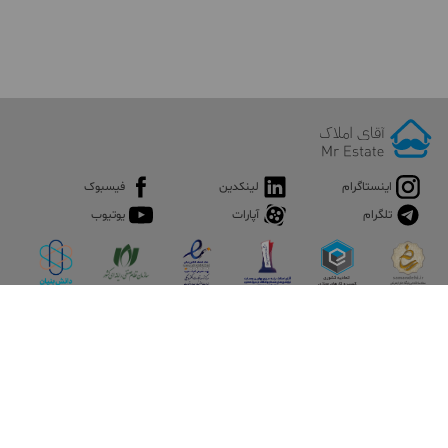
اینستاگرام
لینکدین
فیسبوک
تلگرام
آپارات
یوتیوب
اپلیکیشن آقای املاک
آقای املاک؛ گوگل صنعت ساختمان و املاک ایران سوپراپلیکیشن را
نصب کنید و هر آنچه در بازار ملک نیاز دارید، یکجا در اختیار داشته
باشید.