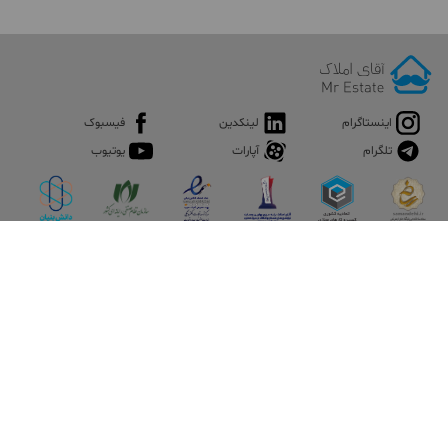
اینستاگرام
لینکدین
فیسبوک
تلگرام
آپارات
یوتیوب
اپلیکیشن آقای املاک
آقای املاک؛ گوگل صنعت ساختمان و املاک ایران سوپراپلیکیشن را
نصب کنید و هر آنچه در بازار ملک نیاز دارید، یکجا در اختیار داشته
باشید.