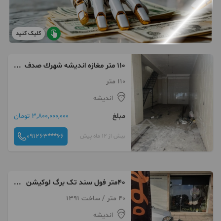
کلیک کنید
110 متر مغازه انديشه شهرك صدف
ارتفاع ٨ متر
110 متر
اندیشه
مبلغ
3,800,000,000 تومان
091263***66
بیش از 12 ماه پیش
40متر فول سند تک برگ لوکیشن
با مستاجر
40 متر / ساخت 1391
اندیشه