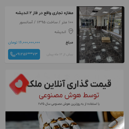
مغازه تجاری واقع در فاز ۲ اندیشه
100 متر / ساخت 1395 / آسانسور
اندیشه
مبلغ
16,000,000,000 تومان
091256***73
بیش از 12 ماه پیش