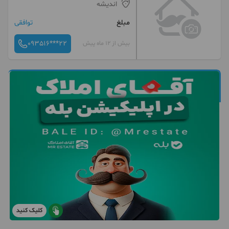
اندیشه
مبلغ
توافقی
093516***22
بیش از 12 ماه پیش
کلیک کنید