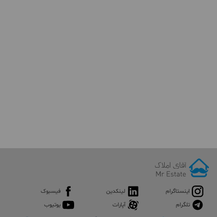
اینستاگرام
لینکدین
فیسبوک
تلگرام
آپارات
یوتیوب