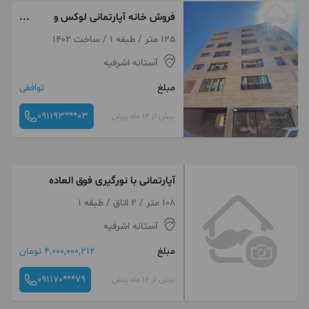
فروش خانه آپارتمانی لوکس و
مدرن
125 متر / طبقه 1 / ساخت 1402
آستانه اشرفیه
مبلغ
توافقی
091193***03
بیش از 12 ماه پیش
آپارتمانی با نورگیری فوق العاده
108 متر / 2 اتاق / طبقه 1
آستانه اشرفیه
مبلغ
4,000,000,212 تومان
091170***79
بیش از 12 ماه پیش