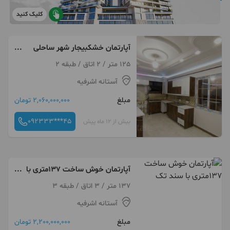
کلیک کنید
آپارتمان خشکبیجار شهر ساحلی
دریا خمام زیباکنار
125 متر / 2 اتاق / طبقه 2
آستانه اشرفیه
مبلغ
2,060,000,000 تومان
092333***45
بیش از 12 ماه پیش
آپارتمان خوش ساخت 137متری با
سند تک
137 متر / 3 اتاق / طبقه 3
آستانه اشرفیه
مبلغ
2,200,000,000 تومان