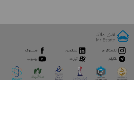
اینستاگرام
لینکدین
فیسبوک
تلگرام
آپارات
یوتیوب
اپلیکیشن آقای املاک
آقای املاک؛ گوگل صنعت ساختمان و املاک ایران سوپراپلیکیشن را
نصب کنید و هر آنچه در بازار ملک نیاز دارید، یکجا در اختیار داشته
باشید.