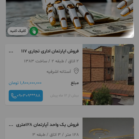
کلیک کنید
فروش اپارتمان اداری تجاری ۱۱۷
متر نزدیک حرم
2 اتاق / طبقه 2 / ساخت 1383
آستانه اشرفیه
مبلغ
1,800,000,000 تومان
090309***88
بیش از 12 ماه پیش
فروش یک واحد آپارتمان 128متری
فول در فردوسی
128 متر / 3 اتاق / طبقه 3