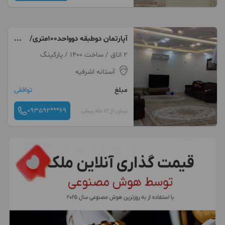
آپارتمان دوطبقه دو‌واحد۱۰۰متری/
مرکزخشکبیجار
2 اتاق / ساخت 1400 / پارکینگ
آستانه اشرفیه
مبلغ
توافقی
093592***69
بیش از 12 ماه پیش