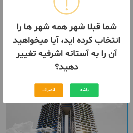
اپارتمان ۸۰ متری در لشت نشا
2 اتاق / طبقه 1 / ساخت 1401
آستانه اشرفیه
شما قبلا شهر همه شهر ها را
مبلغ
1,520,000,000 تومان
انتخاب کرده اید، آیا میخواهید
093343***66
بیش از 12 ماه پیش
آن را به آستانه اشرفیه تغییر
دهید؟
باشه
انصراف