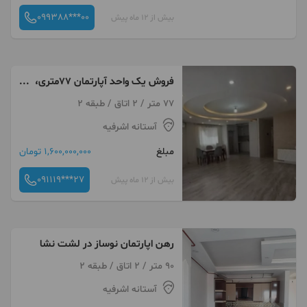
099388***00
بیش از 12 ماه پیش
فروش یک واحد آپارتمان 77متری،
حوالی کوثر
77 متر / 2 اتاق / طبقه 2
آستانه اشرفیه
مبلغ
1,600,000,000 تومان
091119***27
بیش از 12 ماه پیش
رهن اپارتمان نوساز در لشت نشا
90 متر / 2 اتاق / طبقه 2
آستانه اشرفیه