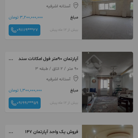
آستانه اشرفیه
مبلغ
3,200,000,000 تومان
091119***27
بیش از 12 ماه پیش
آپارتمان 90متر فول امکانات سند
تک برگ لشت نشا
90 متر / 2 اتاق / طبقه 3
آستانه اشرفیه
مبلغ
1,300,000,000 تومان
091991***59
بیش از 12 ماه پیش
فروش یک واحد آپارتمان 147