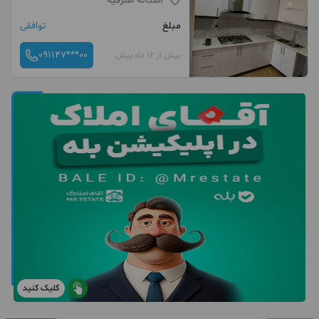
آستانه اشرفیه
مبلغ
توافقی
091147***00
بیش از 12 ماه پیش
کلیک کنید