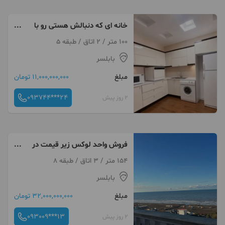
خانه ای که دنبالش هستی رو با
یک تماس پیدا کن
100 متر / 2 اتاق / طبقه 5
بابلسر
مبلغ
11,000,000,000 تومان
093744***24
2 روز پیش
فروش واحد لوکس زیر قیمت در
یکی از برج های پلاک یک
154 متر / 3 اتاق / طبقه 8
بابلسر
مبلغ
32,000,000,000 تومان
093009***13
2 روز پیش