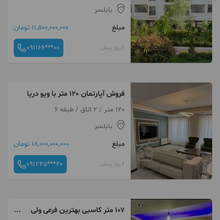
بابلسر
مبلغ
11,500,000,000 تومان
091166***00
2 روز پیش
فروش آپارتمان 120 متر با ویو دریا
120 متر / 2 اتاق / طبقه 6
بابلسر
مبلغ
18,000,000,000 تومان
091225***40
6 روز پیش
۱۰۷ متر کاسبی بهترین فرعی ولی