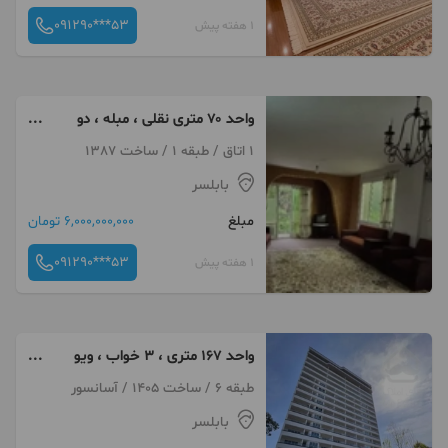
091290***53
1 هفته پیش
واحد ۷۰ متری نقلی ، مبله ، دو
قدمی دریا و پارک
1 اتاق / طبقه 1 / ساخت 1387
بابلسر
مبلغ
6,000,000,000 تومان
091290***53
1 هفته پیش
واحد ۱۶۷ متری ، ۳ خواب ، ویو
دریا ، بلوار ساحلی
طبقه 6 / ساخت 1405 / آسانسور
بابلسر