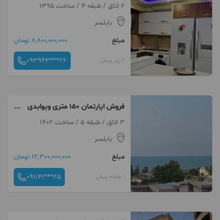
عصر
2 اتاق / طبقه 4 / ساخت 1395
بابلسر
مبلغ
8,800,000,000 تومان
093943***22
6 روز پیش
فروش اپارتمان ۱۵۰ متری ویوابدی
دریا
3 اتاق / طبقه 5 / ساخت 1402
بابلسر
مبلغ
12,300,000,000 تومان
091141***25
1 هفته پیش