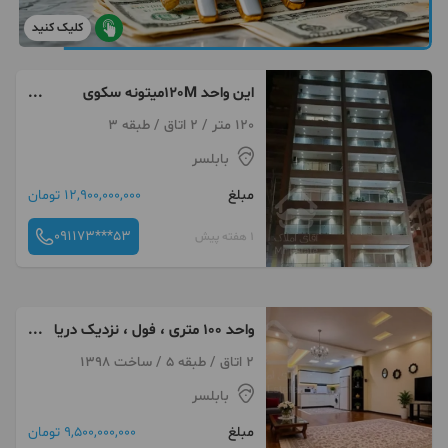
کلیک کنید
این واحد 120Mمیتونه سکوی
پرتابت باشه/امیرمازندرانی
120 متر / 2 اتاق / طبقه 3
بابلسر
مبلغ
12,900,000,000 تومان
091173***53
1 هفته پیش
واحد ۱۰۰ متری ، فول ، نزدیک دریا
، تمیز ، شریعتی
2 اتاق / طبقه 5 / ساخت 1398
بابلسر
مبلغ
9,500,000,000 تومان