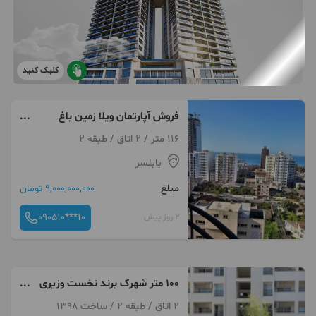
کلیک کنید
فروش آپارتمان ویلا زمین باغ
تجاری در مسکن شهر
116 متر / 2 اتاق / طبقه 2
بابلسر
مبلغ
9,000,000,000 تومان
090510***10
2 روز پیش
۱۰۰ متر شهرک برند نخست وزیری
با نگهبانی منطقه یک
2 اتاق / طبقه 2 / ساخت 1398