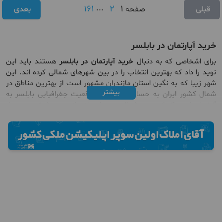
161
...
2
1
قبلی
صفحه
بعدی
خرید آپارتمان در بابلسر
برای اشخاصی که به دنبال
خرید آپارتمان در بابلسر
هستند باید این
نوید را داد که بهترین انتخاب را در بین شهرهای شمالی کرده اند. این
شهر زیبا که به نگین استان مازندران مشهور است از بهترین مناطق در
بیشتر
شمال کشور ایران به حساب می آید ، موقعیت جغرافیایی بابلسر به
گونه ای است که از سمت شمال به دریای خزر، از سمت شرق به جویبار
از سمت جنوب به بابل و از سمت غرب به فریدون‌کنار نیز منتهی می
شود. اگر برای خرید آپارتمان در بابلسر مصمم هستید باید گفت که این
شهر به لحاظ شرایط آب و هوایی معتدل و گرم می باشد.
اگر قصد
خرید آپارتمان در مازندران
و یا
خرید ویلا در مازندران
را دارید و
بابلسر را انتخاب کرده اید باید بدانید که
خرید آپارتمان در بابلسر
مزیت
های متعددی را برای افراد فراهم می کند بابلسر که یک شهر پررونقی در
استان مازندران محسوب می شود دارای مراکز خرید سنتی و مدرن
متنوعی مانند اکسین و اروپا است. از طرفی دیگر مراکز درمانی معروفی
نظیر مرکز پرتو درمانی شهید رجایی که یکی از مراکز مهم پزشکی کشور به
شمار می رود و همچنین مراکز آموزشی و ورزشی بسیار خوبی نیز در شهر