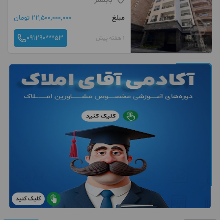
بابلسر
مبلغ
22,500,000,000 تومان
091290***53
1 هفته پیش
کلیک کنید