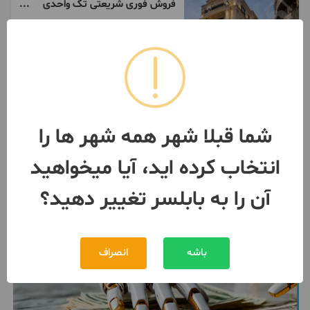
فروش فوری شریعتی تک واحدی
سه خواب مستر
180 متر / طبقه 2 / ساخت 1405
بابلسر
مبلغ
18,000,000,000 تومان
091140***25
1 هفته پیش
شما قبلا شهر همه شهر ها را
انتخاب کرده اید، آیا میخواهید
آن را به بابلسر تغییر دهید؟
باشه
انصراف