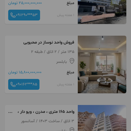
مبلغ
25,000,000,000 تومان
091290***53
1 هفته پیش
فروش واحد نوساز در محبوبی
135 متر / 2 اتاق / طبقه 2
بابلسر
مبلغ
15,800,000,000 تومان
090162***85
1 هفته پیش
واحد ۱۶۵ متری ، مدرن ، ویو دار ،
فول ، ولیعصر
3 اتاق / ساخت 1403 / آسانسور