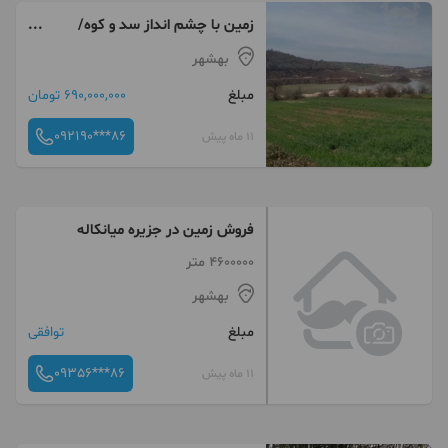
زمین با چشم انداز سد و کوه/
منطقه باصفا/ آینده دار
بهشهر
مبلغ
690,000,000 تومان
092190***86
11 ماه پیش
فروش زمین در جزیره میانکاله
4600000 متر
بهشهر
مبلغ
توافقی
09356***86
11 ماه پیش