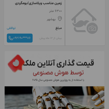
زمین مناسب ویلاسازی/بومگردی
6300 متر
بهشهر
مبلغ
توافقی
092190***86
بیش از 12 ماه پیش