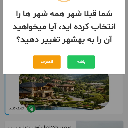
مبلغ
توافقی
شما قبلا شهر همه شهر ها را
093631***26
بیش از 12 ماه پیش
انتخاب کرده اید، آیا میخواهید
آن را به بهشهر تغییر دهید؟
باشه
انصراف
کلیک کنید
زمین بر جاده اصلی /زمین مناسب