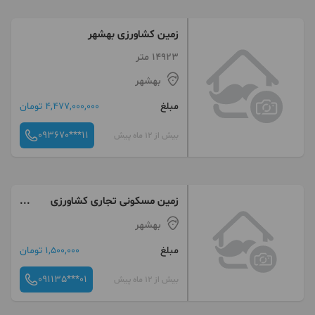
زمین کشاورزی بهشهر
14923 متر
بهشهر
مبلغ
4,477,000,000 تومان
093670***11
بیش از 12 ماه پیش
زمين مسكونى تجارى كشاورزى
صنعتى
بهشهر
مبلغ
1,500,000 تومان
091135***01
بیش از 12 ماه پیش