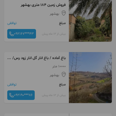
فروش زمین ۱۸۴ متری بهشهر
بهشهر
مبلغ
توافقی
092167***43
بیش از 12 ماه پیش
باغ آماده / باغ انار گل انار زود رس/
سرمایه گذاری باغداری
10000 متر
بهشهر
مبلغ
توافقی
092190***86
بیش از 12 ماه پیش