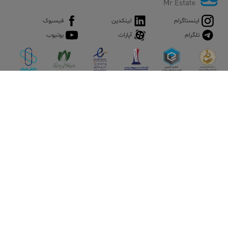
اینستاگرام
لینکدین
فیسبوک
تلگرام
آپارات
یوتیوب
اپلیکیشن آقای املاک
آقای املاک؛ گوگل صنعت ساختمان و املاک ایران سوپراپلیکیشن را
نصب کنید و هر آنچه در بازار ملک نیاز دارید، یکجا در اختیار داشته
باشید.
تماس با ما
قوانین و مقررات