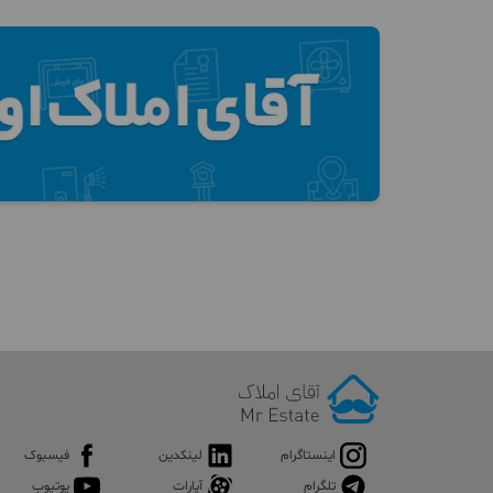
اینستاگرام
لینکدین
فیسبوک
تلگرام
آپارات
یوتیوب