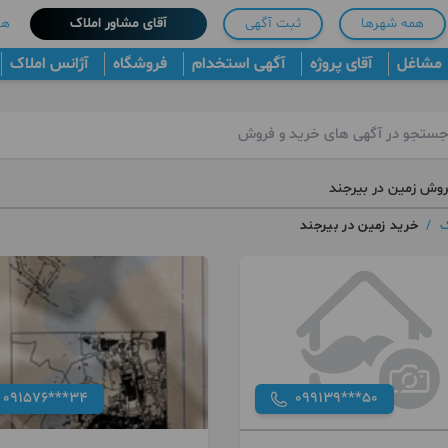
همه شهرها
ثبت آگهی
آقای مشاور املاک
هم
مشاغل
آقای پروژه
آگهی استخدام
فروشگاه
آژانس املاک
روش زمین در بیرجند
ک
/
خرید زمین در بیرجند
091576***34
099139***50