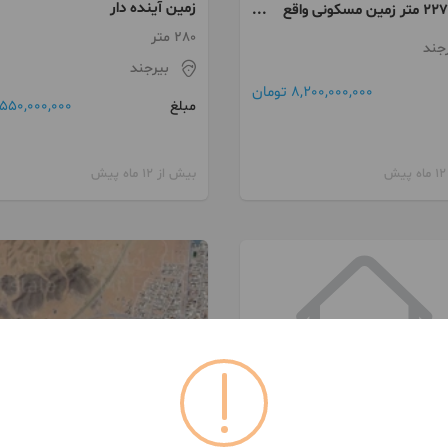
زمین آینده دار
فروش 227 متر زمین مسکونی واقع
ای توحید
280 متر
جند
بیرجند
8,200,000,000 تومان
550,000,000 تومان
مبلغ
بیش از 12 ماه پیش
093316***85
099390***37
زمین مسکونی ورودی دستگرد
فر