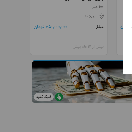
100 متر
بيرجند
350,000,000 تومان
مبلغ
بیش از 12 ماه پیش
کلیک کنید