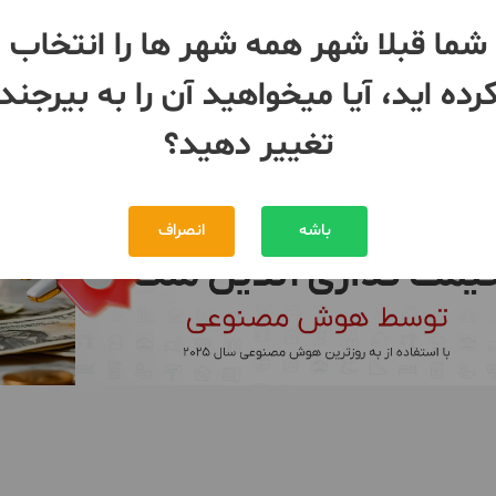
168 متر
شما قبلا شهر همه شهر ها را انتخاب
بیرجند
جند
رده اید، آیا میخواهید آن را به بیرجند
700,000,000 تومان
توافقی
مبلغ
تغییر دهید؟
بیش از 12 ماه پیش
باشه
انصراف