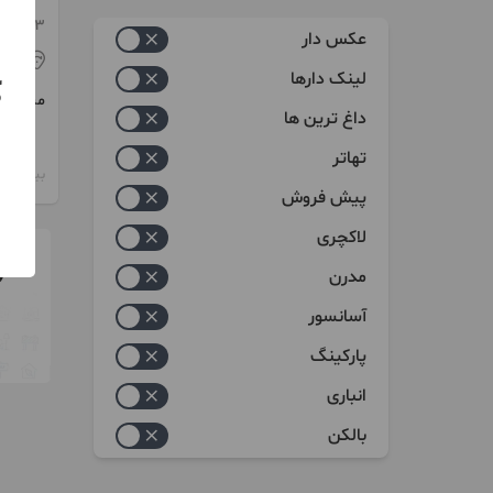
زیاد به کم
203 متر
عکس دار
کم به زیاد
بیر
لینک دارها
ک
مبلغ
داغ ترین ها
تهاتر
بیش از 12 ماه پیش
پیش فروش
لاکچری
مدرن
آسانسور
پارکینگ
انباری
بالکن