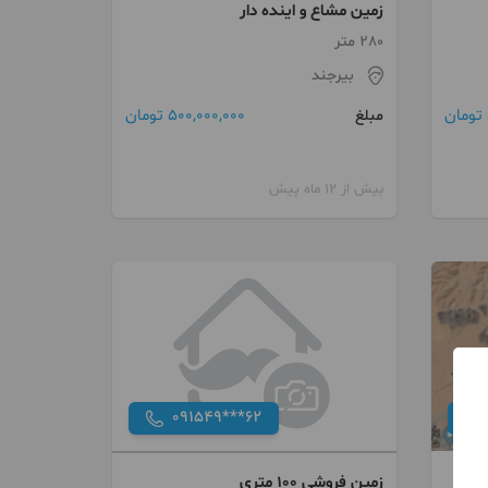
زمین مشاع و اینده دار
280 متر
بیرجند
500,000,000 تومان
مبلغ
بیش از 12 ماه پیش
091549***62
زمین فروشی 100 متری