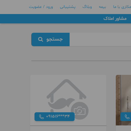
کاری با ما
بیمه
وبلاگ
پشتیبانی
ورود / عضویت
مشاور املاک
جستجو
091516***34