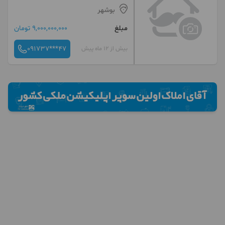
بوشهر
مبلغ
9,000,000,000 تومان
091737***47
بیش از 12 ماه پیش