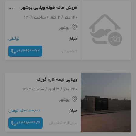
فروش خانه خونه ویلایی بوشهر
تنگک سند تک برگ
140 متر / 2 اتاق / ساخت 1399
بوشهر
مبلغ
توافقی
090396***74
9 ماه پیش
ویلایی نیمه کاره گورک
240 متر / 3 اتاق / ساخت 1403
بوشهر
مبلغ
1,600,000,000 تومان
093956***72
بیش از 12 ماه پیش