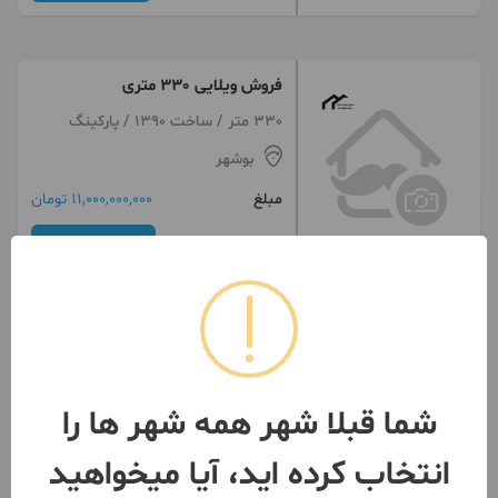
فروش ویلایی 330 متری
330 متر / ساخت 1390 / پارکینگ
بوشهر
مبلغ
11,000,000,000 تومان
091208***33
بیش از 12 ماه پیش
شما قبلا شهر همه شهر ها را
انتخاب کرده اید، آیا میخواهید