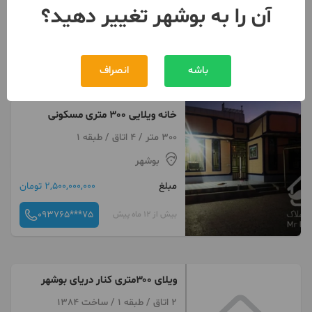
آن را به بوشهر تغییر دهید؟
باشه
انصراف
کلیک کنید
خانه ویلایی 300 متری مسکونی
300 متر / 4 اتاق / طبقه 1
بوشهر
مبلغ
2,500,000,000 تومان
093765***75
بیش از 12 ماه پیش
ویلای ۳۰۰متری کنار دریای بوشهر
2 اتاق / طبقه 1 / ساخت 1384