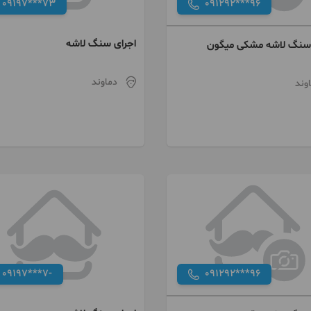
09197***73
091292***96
اجرای سنگ لاشه
نگ لاشه مشکی میگون
دماوند
وند
09197***7-
091292***96