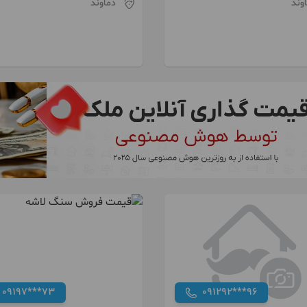
وند
دماوند
09197***73
091292***96