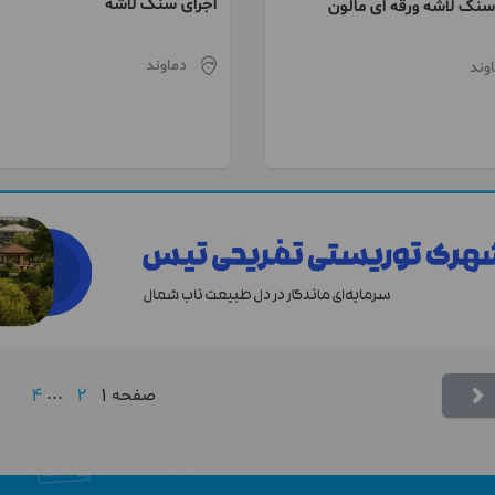
اجرای سنگ لاشه
نگ لاشه ورقه ای مالون
دماوند
وند
4
...
2
1
صفحه