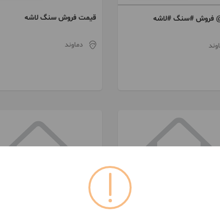
قیمت فروش سنگ لاشه
 فروش #سنگ #لاشه
دماوند
وند
093856***80
091292***96
کاشی کاری و نما کاری
نگ لاشه مالون دماوند