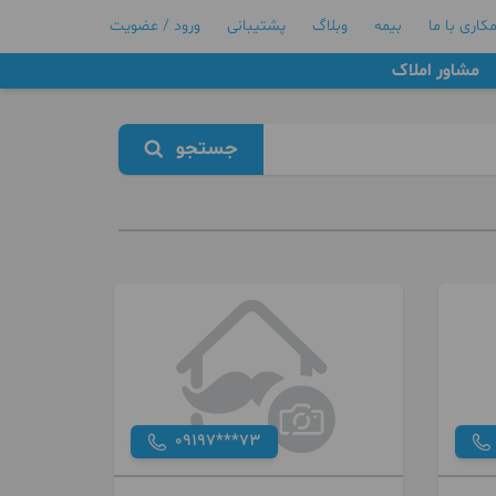
کاری با ما
بیمه
وبلاگ
پشتیبانی
ورود / عضویت
مشاور املاک
جستجو
09197***73