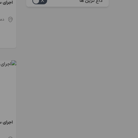
داغ ترین ها
اجرای 
بازسازی
دما
کاشی کاری
پیمانکاری ساختمانی
تخریب
تیرچه
داربست
فوندانسیون
اسکلت
مصالح ساختمانی
سنگ
اجرای 
گچ و سیمان