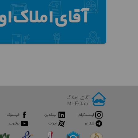
اینستاگرام
لینکدین
فیسبوک
تلگرام
آپارات
یوتیوب