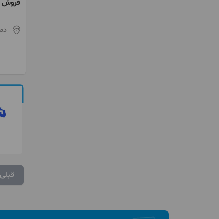
فروش س
دما
قبلی