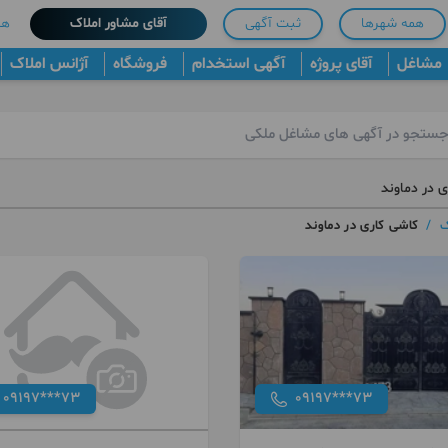
همه شهرها
ثبت آگهی
آقای مشاور املاک
هم
مشاغل
آقای پروژه
آگهی استخدام
فروشگاه
آژانس املاک
ی در دماوند
ک
/
کاشی کاری در دماوند
09197***73
09197***73