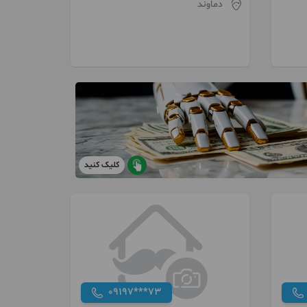
دماوند
کلیک کنید
09197***73