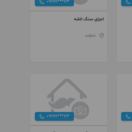
09197***73
اجرای سنگ لاشه
دماوند
09197***73