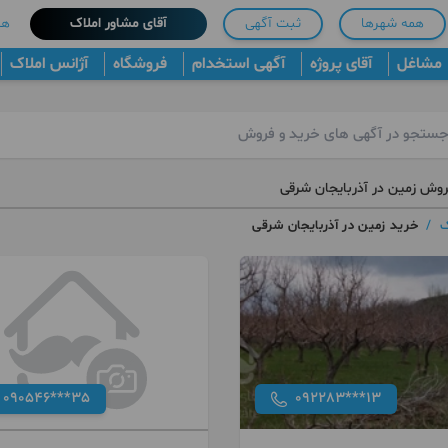
همه شهرها
ثبت آگهی
آقای مشاور املاک
هم
مشاغل
آقای پروژه
آگهی استخدام
فروشگاه
آژانس املاک
روش زمین در آذربایجان شرقی
ک
/
خرید زمین در آذربایجان شرقی
090546***35
092283***13