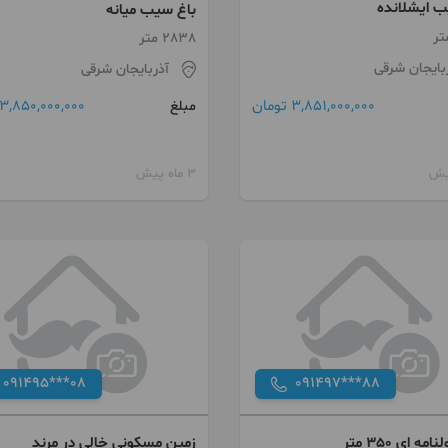
ب ایشلانده
باغ سیب میانه
2838 متر
بایجان شرقی
آذربایجان شرقی
3,851,000,000 تومان
3,850,000,000 تومان
مبلغ
3 ماه پیش
091495***08
091497***88
ه ای 350 متر
زمین مسکونی خالی در مرند