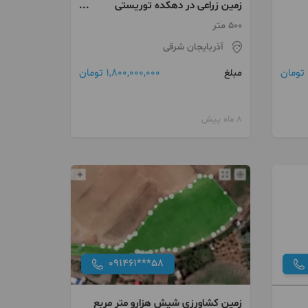
زمین زراعی در دهکده توریستی
شجآع اباد
500 متر
آذربایجان شرقی
1,800,000,000 تومان
مبلغ
8 ماه پیش
091461***58
زمین کشاورزی شیش هزارو متر مربع