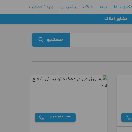
کاری با ما
بیمه
وبلاگ
پشتیبانی
ورود / عضویت
مشاور املاک
جستجو
091492***36