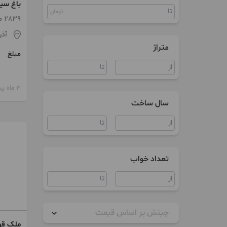
باغ سی
زمین
تومان
2839 متر
سوییت
آذر
متراژ
ویلا
مبلغ
مغازه
3 ماه پیش
سال ساخت
تعداد خواب
چینش بر اساس قیمت
ملک قولنام