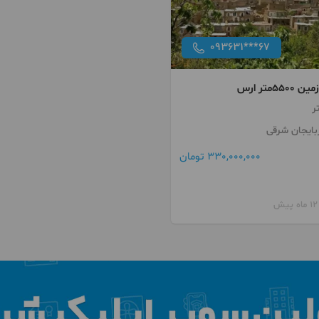
093631***67
55متر ارس
بایجان شرقی
330,000,000 تومان