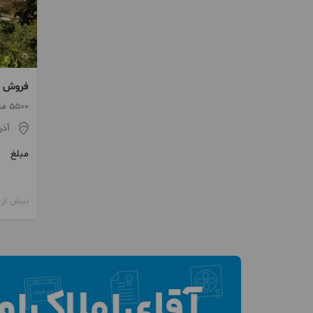
فروش زمین 00
5500 متر
آذر
مبلغ
بیش از 12 ماه پیش