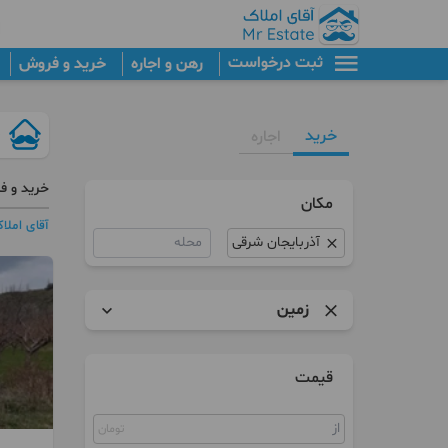
ثبت درخواست
رهن و اجاره
خرید و فروش
خرید
اجاره
خرید و ف
مکان
آقای املا
محله
زمین
آپارتمان
قیمت
کلنگی
تومان
مستغلات