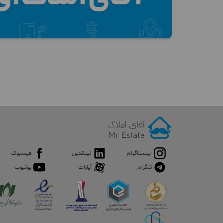
اینستاگرام
لینکدین
فیسبوک
تلگرام
آپارات
یوتیوب