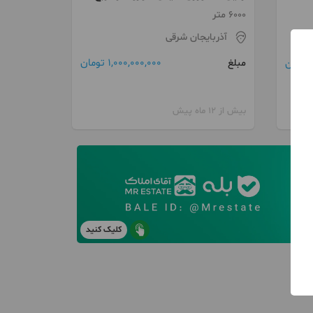
6000 متر
آذربایجان شرقی
1,000,000,000 تومان
مبلغ
بیش از 12 ماه پیش
کلیک کنید