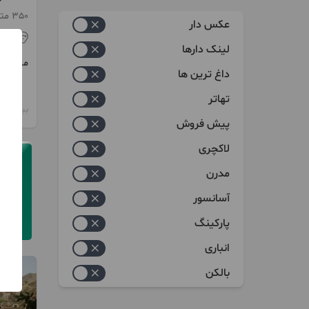
زیاد به کم
350 متر
عکس دار
کم به زیاد
آذر
لینک دارها
مبلغ
داغ ترین ها
تهاتر
بیش از 12 ماه پیش
پیش فروش
لاکچری
مدرن
آسانسور
پارکینگ
انباری
بالکن