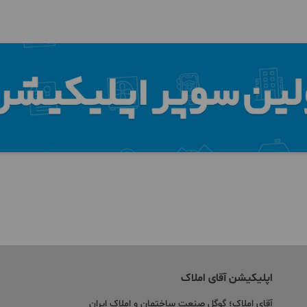
اپلیکیشن آقای املاک
آقای املاک؛ گوگل صنعت ساختمان و املاک ایران