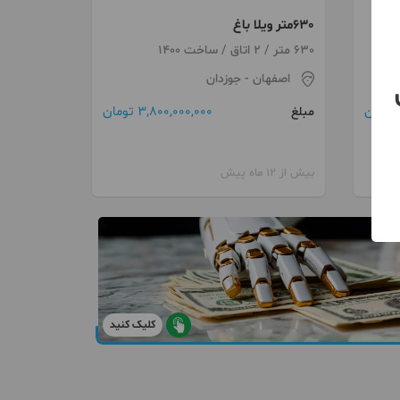
630متر ویلا باغ
630 متر / 2 اتاق / ساخت 1400
اصفهان
- جوزدان
3,800,000,000 تومان
مبلغ
بیش از 12 ماه پیش
کلیک کنید