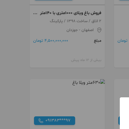
فروش باغ ویلای ۱۰۰۰متری با ۱۴۰متر
ساخت با بهترین متریال
2 اتاق / ساخت 1398 / پارکینگ
اصفهان
- جوزدان
4,500,000,000 تومان
مبلغ
بیش از 12 ماه پیش
091383***97