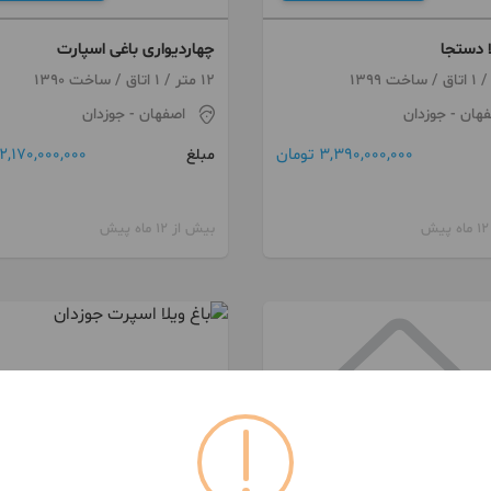
ا دستجا
چهاردیواری باغی اسپارت
12 متر / 1 اتاق / ساخت 1390
فهان
- جوزدان
اصفهان
- جوزدان
3,390,000,000 تومان
2,170,000,000 تومان
مبلغ
بیش از 12 ماه پیش
091321***69
091498***60