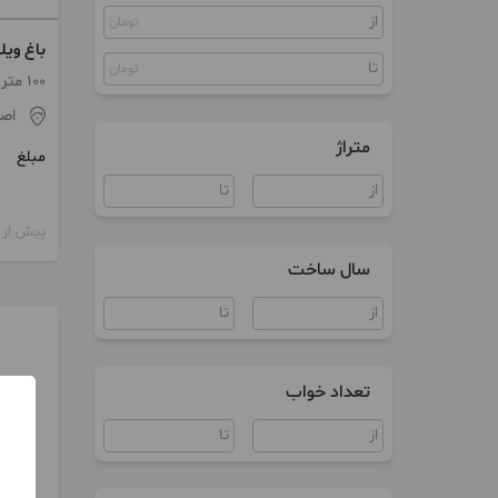
تومان
باغ ویل
تومان
100 متر / 1 اتاق / ساخت 1399
اص
متراژ
مبلغ
بیش از 12 ماه پیش
سال ساخت
تعداد خواب