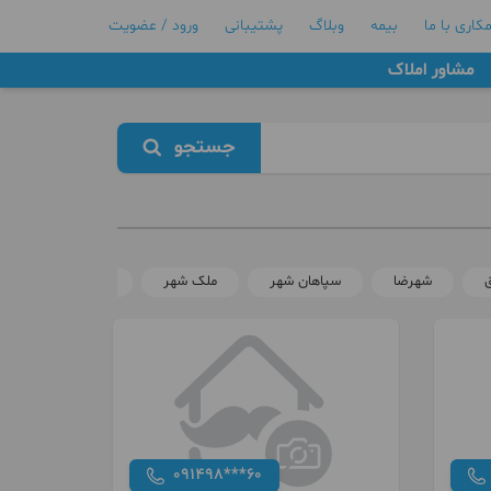
کاری با ما
بیمه
وبلاگ
پشتیبانی
ورود / عضویت
مشاور املاک
جستجو
شهرضا
سپاهان شهر
ملک شهر
سعادت آباد
091498***60