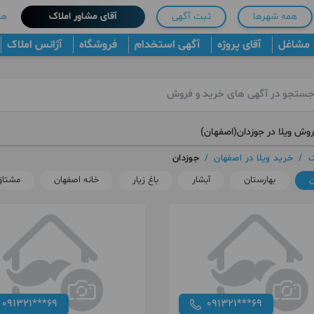
همه شهرها
ثبت آگهی
آقای مشاور املاک
هم
مشاغل
آقای پروژه
آگهی استخدام
فروشگاه
آژانس املاک
روش ویلا در جوزدان(اصفهان)
ک
/
خرید ویلا در اصفهان
/
جوزدان
ن
بهارستان
آبشار
باغ زیار
خانه اصفهان
مشتاق
091321***69
091321***69