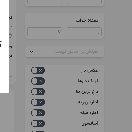
اجاره ب
تعداد خواب
گلدشت 
1500 متر / 2 اتاق
اص
ک
رهن
چینش بر اساس قیمت
اجاره
زیاد به کم
عکس دار
کم به زیاد
بیش از 12 ماه پیش
لینک دارها
داغ ترین ها
اجاره روزانه
اجاره مبله
آسانسور