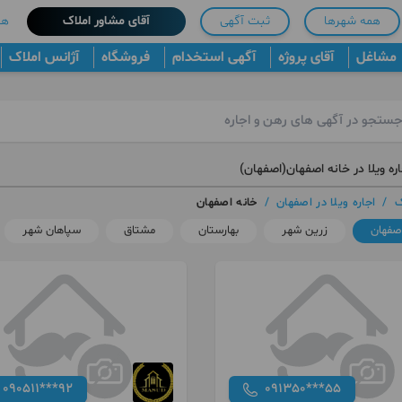
همه شهرها
ثبت آگهی
آقای مشاور املاک
هم
مشاغل
آقای پروژه
آگهی استخدام
فروشگاه
آژانس املاک
ره ویلا در خانه اصفهان(اصفهان)
ک
/
اجاره ویلا در اصفهان
/
خانه اصفهان
اصفهان
زرین شهر
بهارستان
مشتاق
سپاهان شهر
090511***92
091350***55