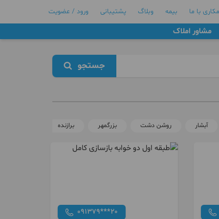
کاری با ما
بیمه
وبلاگ
پشتیبانی
ورود / عضویت
مشاور املاک
جستجو
آبشار
روشن دشت
بزرگمهر
برازنده
ملک شهر
091379***20