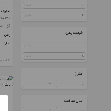
تومان
ویلا
اجاره د
مغازه
تومان
130 متر / 1 اتاق / طبقه -1
کارگاه
اص
قیمت رهن
رهن
اجاره
تومان
تومان
3 ماه پیش
متراژ
سال ساخت