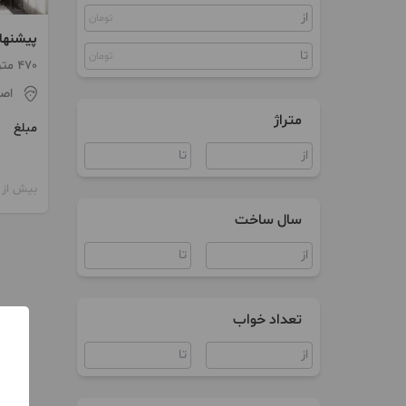
تومان
زمین
پیشنها
سوییت
تومان
نشدنی 
470 متر / 7 اتاق / ساخت 1369
امام ر
ویلا
اص
متراژ
مبلغ
آپارتمان اداری
مغازه
بیش از 12 ماه پیش
سال ساخت
تعداد خواب