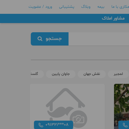
کاری با ما
بیمه
وبلاگ
پشتیبانی
ورود / عضویت
مشاور املاک
جستجو
لمجیر
نقش جهان
جاوان پایین
گلستان
بیدآباد
091321***08