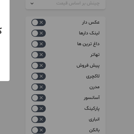
چینش بر اساس قیمت
زیاد به کم
عکس دار
کم به زیاد
ک
لینک دارها
داغ ترین ها
تهاتر
پیش فروش
لاکچری
مدرن
آسانسور
پارکینگ
انباری
بالکن