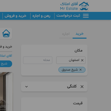
ثبت درخواست
رهن و اجاره
خرید و فروش
خرید
اجاره
خرید و ف
مکان
آقای املا
محله
شیخ 
شیخ صدوق
کلنگی
آپارتمان
قیمت
کلنگی