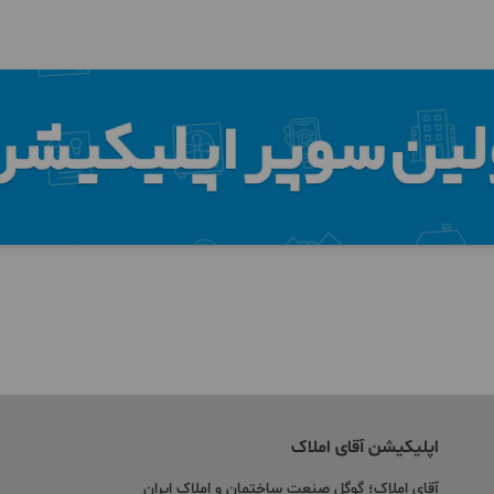
اپلیکیشن آقای املاک
آقای املاک؛ گوگل صنعت ساختمان و املاک ایران