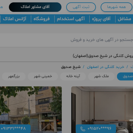
همه شهرها
ثبت آگهی
آقای مشاور املاک
هم
مشاغل
آقای پروژه
آگهی استخدام
فروشگاه
آژانس املاک
روش کلنگی در شیخ صدوق(اصفهان)
ک
/
خرید کلنگی در اصفهان
/
شیخ صدوق
صدوق
ملک شهر
آینه خانه
خمینی شهر
بزرگمهر
091331***48
091520***96