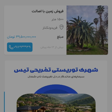
فروش زمین با اصالت
1500 متر
فریدونکنار
مبلغ
49,500,000,000 تومان
09129***39
بیش از 12 ماه پیش