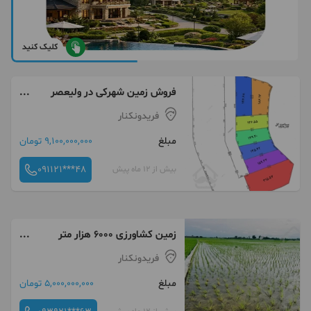
کلیک کنید
فروش زمین شهرکی در ولیعصر
فریدونکنار
فریدونکنار
مبلغ
9,100,000,000 تومان
091121***48
بیش از 12 ماه پیش
زمین کشاورزی ۶۰۰۰ هزار متر
نزدیک آبندان
فریدونکنار
مبلغ
5,000,000,000 تومان