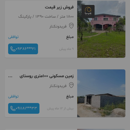
فروش زیر قیمت
1800 متر / ساخت 1390 / پارکینگ
فریدونکنار
مبلغ
توافقی
09386***21
9 ماه پیش
زمین مسکونی ۱۰۰متری روستای
ملاکلا فریدونکنار
فریدونکنار
مبلغ
توافقی
091181***33
بیش از 12 ماه پیش