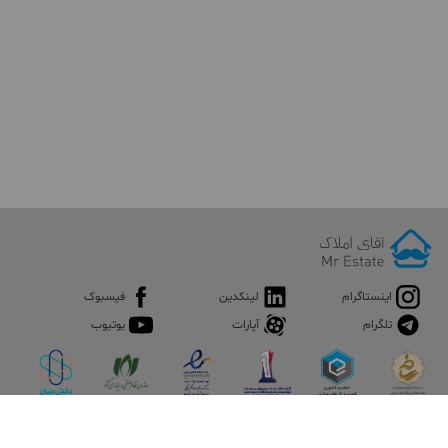
اینستاگرام
لینکدین
فیسبوک
تلگرام
آپارات
یوتیوب
اپلیکیشن آقای املاک