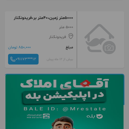
5000متر زمین،40متر بر،فریدونکنار
5000 متر
فریدونکنار
مبلغ
850,000 تومان
091173***12
بیش از 12 ماه پیش