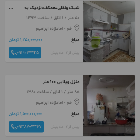
شیک ونقلی،همکف،نزدیک به
پارک
50 متر / 1 اتاق / ساخت 1393
قم
- امامزاده ابراهیم
مبلغ
1,250,000,000 تومان
091901***25
بیش از 12 ماه پیش
منزل ویلایی ۱۰۰ متر
85 متر / 1 اتاق / ساخت 1380
قم
- امامزاده ابراهیم
مبلغ
1,500,000,000 تومان
093870***47
بیش از 12 ماه پیش