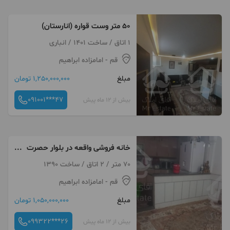
۵۰ متر وست قواره (انارستان)
1 اتاق / ساخت 1401 / انباری
قم
- امامزاده ابراهیم
مبلغ
1,250,000,000 تومان
091001***47
بیش از 12 ماه پیش
خانه فروشی واقعه در بلوار حصرت
معصومه
70 متر / 2 اتاق / ساخت 1390
قم
- امامزاده ابراهیم
مبلغ
1,050,000,000 تومان
099322***26
بیش از 12 ماه پیش