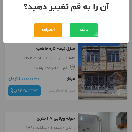
آن را به قم تغییر دهید؟
باشه
انصراف
کلیک کنید
منزل نیمه کاره فاطمیه
103 متر / 1 اتاق / ساخت 1402
قم
- امامزاده ابراهیم
مبلغ
1,700,000,000 تومان
093751***02
بیش از 12 ماه پیش
خونه ویلایی ۱۱۷ متری
1 اتاق / طبقه 1 / ساخت 1390