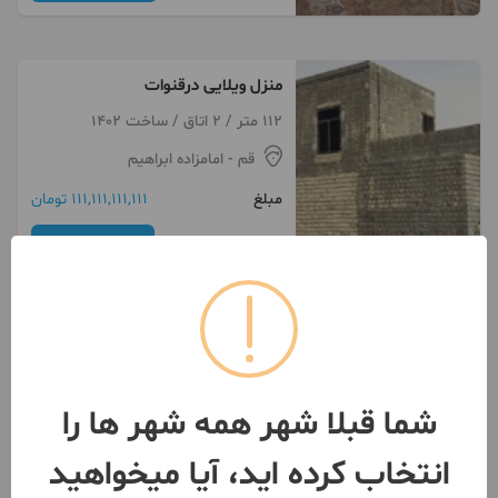
منزل ویلایی درقنوات
112 متر / 2 اتاق / ساخت 1402
قم
- امامزاده ابراهیم
مبلغ
111,111,111,111 تومان
099320***68
بیش از 12 ماه پیش
شما قبلا شهر همه شهر ها را
انتخاب کرده اید، آیا میخواهید