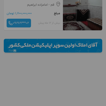
قم
- امامزاده ابراهیم
مبلغ
1,700,000,000 تومان
091919***02
بیش از 12 ماه پیش