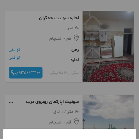
اجاره سوییت جمکران
40 متر
قم
- انسجام
رهن
توافقی
توافقی
اجاره
093569***00
بیش از 12 ماه پیش
سوئیت اپارتمان روبروی درب
مسجد جمکران
40 متر / 1 اتاق
قم
- انسجام
رهن
توافقی