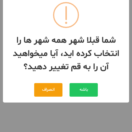
توافقی
اجاره
093370***27
بیش از 12 ماه پیش
شما قبلا شهر همه شهر ها را
انتخاب کرده اید، آیا میخواهید
آن را به قم تغییر دهید؟
باشه
انصراف