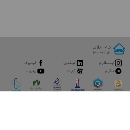
اینستاگرام
لینکدین
فیسبوک
تلگرام
آپارات
یوتیوب
اپلیکیشن آقای املاک
آقای املاک؛ گوگل صنعت ساختمان و املاک ایران سوپراپلیکیشن را
نصب کنید و هر آنچه در بازار ملک نیاز دارید، یکجا در اختیار داشته
باشید.